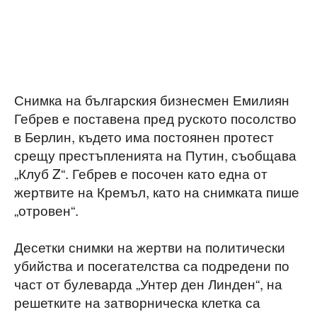
Снимка на българския бизнесмен Емилиян
Гебрев е поставена пред руското посолство
в Берлин, където има постоянен протест
срещу престъпленията на Путин, съобщава
„Клуб Z“. Гебрев е посочен като една от
жертвите на Кремъл, като на снимката пише
„отровен“.
Десетки снимки на жертви на политически
убийства и посегателства са подредени по
част от булеварда „Унтер ден Линден“, на
решетките на затворническа клетка са