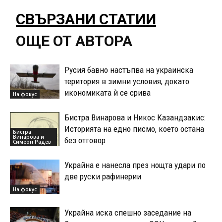
СВЪРЗАНИ СТАТИИ
ОЩЕ ОТ АВТОРА
Русия бавно настъпва на украинска
територия в зимни условия, докато
икономиката ѝ се срива
На фокус
Бистра Винарова и Никос Казандзакис:
Историята на едно писмо, което остана
Бистра
Винарова и
без отговор
Симеон Радев
Украйна е нанесла през нощта удари по
две руски рафинерии
На фокус
Украйна иска спешно заседание на