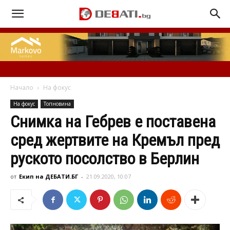
Начало
На фокус
На фокус
Топновина
Снимка на Гебрев е поставена
сред жертвите на Кремъл пред
руското посолство в Берлин
от
Екип на ДЕБАТИ.БГ
-
21.09.2020, 10:07