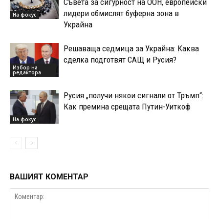
Съвета за сигурност на ООН, европейски
лидери обмислят буферна зона в
На фокус
Украйна
Решаваща седмица за Украйна: Каква
сделка подготвят САЩ и Русия?
Избор на
редактора
Русия „получи някои сигнали от Тръмп“:
Как премина срещата Путин-Уиткоф
На фокус
ВАШИЯТ КОМЕНТАР