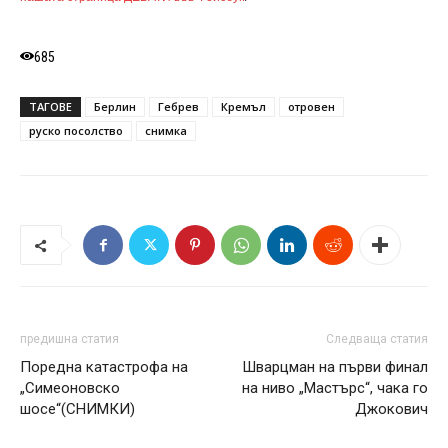
685
ТАГОВЕ
Берлин
Гебрев
Кремъл
отровен
руско посолство
снимка
предишна статия
Следваща статия
Поредна катастрофа на
Шварцман на първи финал
„Симеоновско
на ниво „Мастърс“, чака го
шосе“(СНИМКИ)
Джокович