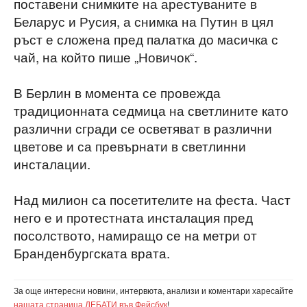
поставени снимките на арестуваните в
Беларус и Русия, а снимка на Путин в цял
ръст е сложена пред палатка до масичка с
чай, на който пише „Новичок“.
В Берлин в момента се провежда
традиционната седмица на светлините като
различни сгради се осветяват в различни
цветове и са превърнати в светлинни
инсталации.
Над милион са посетителите на феста. Част
него е и протестната инсталация пред
посолството, намиращо се на метри от
Бранденбургската врата.
За още интересни новини, интервюта, анализи и коментари харесайте
нашата страница ДЕБАТИ във Фейсбук
!