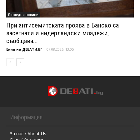
Последни новини
При антисемитската проява в Банско са
засегнати и нидерландски младежи,
съобщава...
Екип на ДЕБАТИ.БГ
-
07.08.2026, 13:05
Информация
За нас / About Us
Екип / Our team