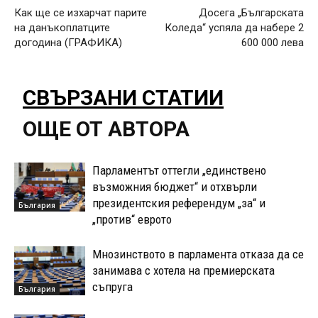
Как ще се изхарчат парите
Досега „Българската
на данъкоплатците
Коледа“ успяла да набере 2
догодина (ГРАФИКА)
600 000 лева
СВЪРЗАНИ СТАТИИ
ОЩЕ ОТ АВТОРА
Парламентът оттегли „единствено
възможния бюджет“ и отхвърли
президентския референдум „за“ и
България
„против“ еврото
Мнозинството в парламента отказа да се
занимава с хотела на премиерската
съпруга
България