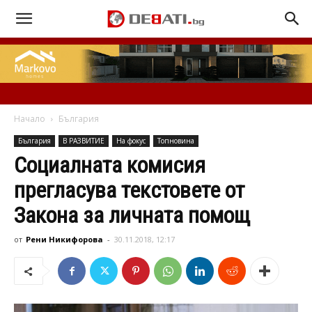
Начало
България
България
В РАЗВИТИЕ
На фокус
Топновина
Социалната комисия
прегласува текстовете от
Закона за личната помощ
от
Рени Никифорова
-
30.11.2018, 12:17