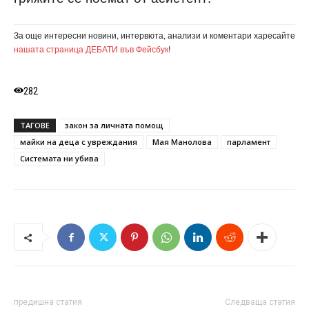
За още интересни новини, интервюта, анализи и коментари харесайте
нашата страница ДЕБАТИ във Фейсбук
!
282
ТАГОВЕ
закон за личната помощ
майки на деца с увреждания
Мая Манолова
парламент
Системата ни убива
предишна статия
Следваща статия