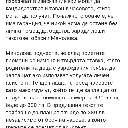
изразяват в изисквания кои могат да
кандидатстват и таван в часовете, които
могат да получат. По-важното обаче е, че
има гаранция, че никой няма да остане без
лична помощ да бедства заради лоши
текстове, обясни Манолова.
Манолова подчерта, че след приетите
промени се изменя и твърдата ставка, която
родители на деца с увреждания трябва да
заплащат ако използват услугата личен
асистент. Те ще плащат според часовете
като максимумът, който те ще заплащат от
получаваната помощ в размер на 930 лв. ще
бъде до 380 лв. В предишния текст те
трябваше да плащат твърдо по 380 лв.
независимо от броя на часове, в които
грижите се поемат от асистент.