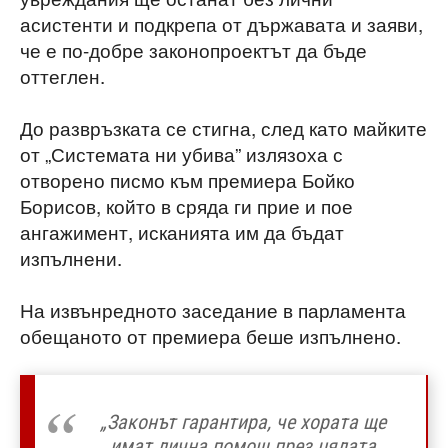
асистенти и подкрепа от държавата и заяви,
че е по-добре законопроектът да бъде
оттеглен.
До развръзката се стигна, след като майките
от „Системата ни убива” излязоха с
отворено писмо към премиера Бойко
Борисов, който в сряда ги прие и пое
ангажимент, исканията им да бъдат
изпълнени.
На извънредното заседание в парламента
обещаното от премиера беше изпълнено.
„Законът гарантира, че хората ще
имат лична помощ през цялата