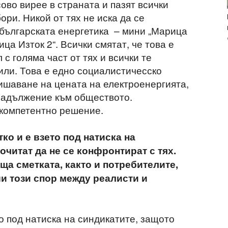
ово вирее в страната и пазят всички
ри. Никой от тях не иска да се
българската енергетика – мини „Марица
ца Изток 2“. Всички смятат, че това е
с голяма част от тях и всички те
или. Това е едно социалистичесско
ишаване на цената на електроенергията,
 задължение към обществото.
компетентно решение.
ко и е взето под натиска на
очитат да не се конфронтират с тях.
ща сметката, както и потребителите,
ши този спор между реалисти и
о под натиска на синдикатите, защото