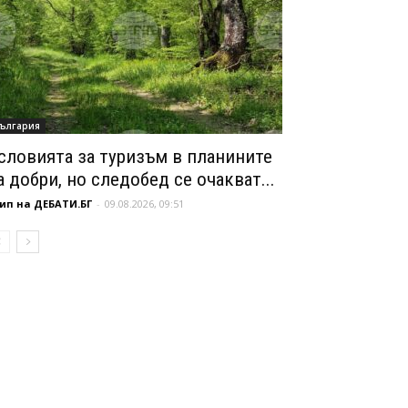
ългария
словията за туризъм в планините
а добри, но следобед се очакват...
ип на ДЕБАТИ.БГ
-
09.08.2026, 09:51