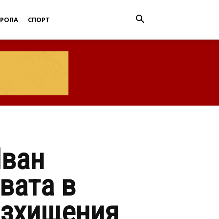
ВРОПА
СПОРТ
Иван
вата в
азхищения