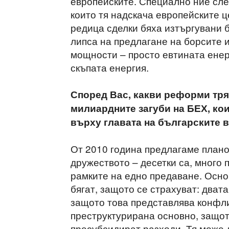
европейските. Специално ние сле
които тя надскача европейските ц
редица сделки бяха изтъргувани б
липса на предлагане на борсите 
мощности – просто евтината енер
скъпата енергия.
Според Вас, какви реформи тряб
милиардните загуби на БЕХ, кои
върху главата на българските 
От 2010 година предлагаме плано
дружеството – десетки са, много 
рамките на едно предаване. Основ
бягат, защото се страхуват: дват
защото това представлява конфли
преструктурирана основно, защото
пресубсидират разходи. Тя може 