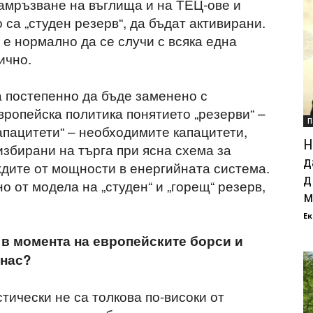
замръзване на въглища и на ТЕЦ-ове и
 са „студен резерв“, да бъдат активирани.
а е нормално да се случи с всяка една
ично.
а постепенно да бъде заменено с
европейска политика понятието „резерви“ –
П
капацитети“ – необходимите капацитети,
Н
избирани на търга при ясна схема за
д
дите от мощности в енергийната система.
д
о от модела на „студен“ и „горещ“ резерв,
м
Ек
 в момента на европейските борси и
 нас?
тически не са толкова по-високи от