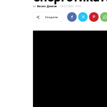
от
Васил Димов
-
08.02.2020, 12:00
Сподели