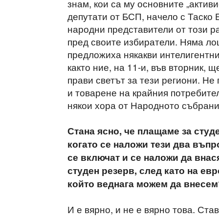
знам, кои са му основните „активи
депутати от БСП, начело с Таско 
народни представители от този ра
пред своите избиратели. Няма ло
предложиха някакви интелигентни
както ние, на 11-и, във вторник,
прави светът за тези региони. Н
и товарене на крайния потребител
някои хора от Народното събрани
Стана ясно, че плащаме за студе
когато се наложи тези два въпр
се включат и се наложи да внас
студен резерв, след като на ев
който веднага можем да внесем
И е вярно, и не е вярно това. Ста