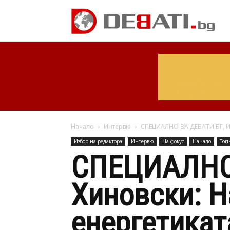
Начало
Интервю
СПЕЦИАЛНО ЗА ДЕБАТИ.БГ, Ив
Избор на редактора
Интервю
На фокус
Начало
Топ
СПЕЦИАЛНО 
Хиновски: Н
енергетикат