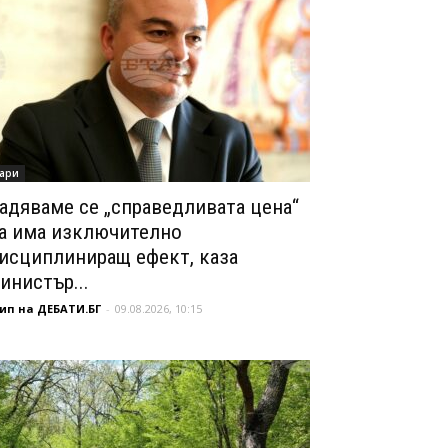
ари
адяваме се „справедливата цена“
а има изключително
исциплиниращ ефект, каза
инистър...
ип на ДЕБАТИ.БГ
-
09.08.2026, 10:15