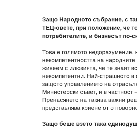
Защо Народното събрание, с та
ТЕЦ-овете, при положение, че т
потребителите, и бизнесът по-с
Това е голямото недоразумение, к
некомпетентността на народните 
живеем с илюзията, че те знаят вси
некомпетентни. Най-страшното в 
защото управлението на отрасъла
Министерски съвет, и в частност 
Пренасянето на такива важни ре
представлява криене от отговорн
Защо беше взето така единоду