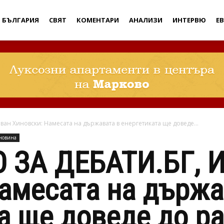
Дебати
БЪЛГАРИЯ
СВЯТ
КОМЕНТАРИ
АНАЛИЗИ
ИНТЕРВЮ
Е
ан Хиновски: Намесата на държавата в енергетиката ще доведе...
новина
ЗА ДЕБАТИ.БГ, 
амесата на държа
а ще доведе до р