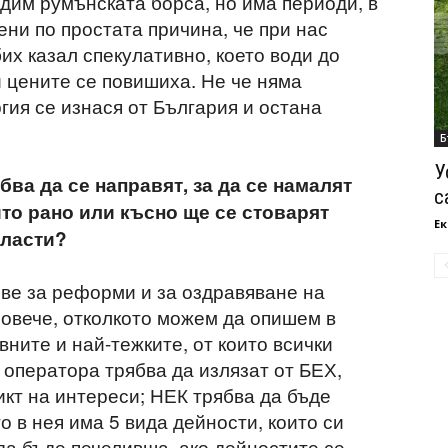
дим румънската борса, но има периоди, в
ени по простата причина, че при нас
их казал спекулативно, което води до
и цените се повишиха. Не че няма
гия се изнася от България и остана
Б
У
ва да се направят, за да се намалят
с
то рано или късно ще се стоварят
Ек
власти?
ве за реформи и за оздравяване на
повече, отколкото можем да опишем в
ните и най-тежките, от които всички
а оператора трябва да излязат от БЕХ,
кт на интереси; НЕК трябва да бъде
 в нея има 5 вида дейности, които си
да бъде печеливша, ако дейностите се