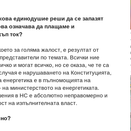
кова единодушие реши да се запазят
ова означава да плащаме и
къп ток?
оето за голяма жалост, е резултат от
представители по темата. Всички ние
чко и могат всичко, но се оказа, че те са
случая е нарушаването на Конституцията,
 енергетика е в пълномощията на
– на министерството на енергетиката.
шения в НС е абсолютно неправомерно и
ост на изпълнителната власт.
шно?