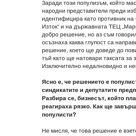
Заради този популизъм, който мас
народни представители преди избо
идентифицира като противник на 
Изток“ и на държавната ТЕЦ „Мари
добро решение, но аз съм говорил 
осъзнаха каква глупост са направ
решение, което ще доведе до пов
тъй като ще натовари таксата за
Изключително недалновидно и не
Ясно е, че решението е популист
синдикатите и депутатите предп
Разбира се, бизнесът, който пла
реагираха рязко. Как ще завър
популисти?
Не мисля, че това решение е взет