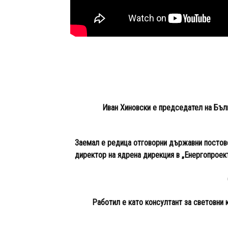
Иван Хиновски е председател на Бъл
Заемал е редица отговорни държавни постове
директор на ядрена дирекция в „Енергопроек
Работил е като консултант за световни к