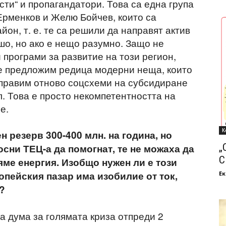
сти“ и пропагандатори. Това са една група
Ерменков и Желю Бойчев, които са
йон, т. е. те са решили да направят актив
шо, но ако е нещо разумно. Защо не
 програми за развитие на този регион,
 ще предложим редица модерни неща, които
е правим отново соцсхеми на субсидиране
. Това е просто некомпетентността на
е.
К
н резерв 300-400 млн. на година, но
„
осни ТЕЦ-а да помогнат, те не можаха да
С
яме енергия. Изобщо нужен ли е този
ропейския пазар има изобилие от ток,
Ек
?
ва дума за голямата криза отпреди 2