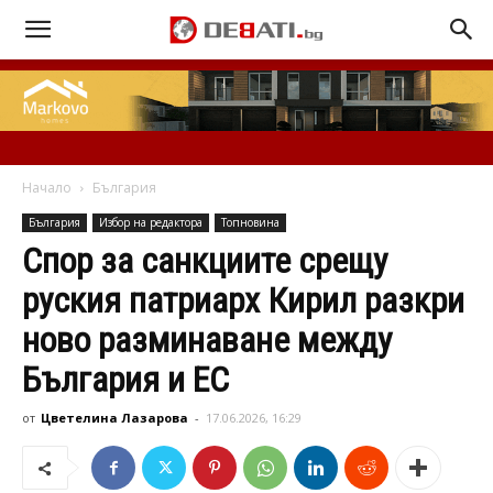
Начало
България
България
Избор на редактора
Топновина
Спор за санкциите срещу
руския патриарх Кирил разкри
ново разминаване между
България и ЕС
от
Цветелина Лазарова
-
17.06.2026, 16:29