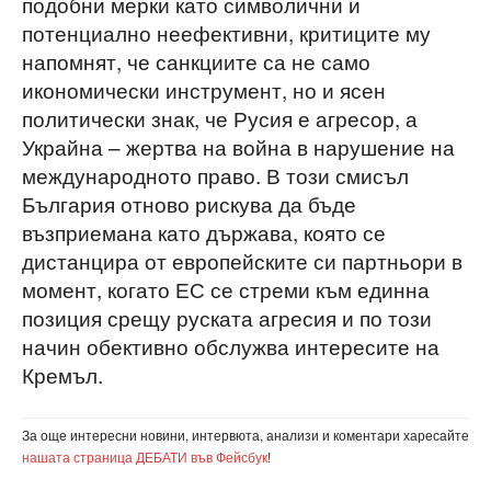
подобни мерки като символични и
потенциално неефективни, критиците му
напомнят, че санкциите са не само
икономически инструмент, но и ясен
политически знак, че Русия е агресор, а
Украйна – жертва на война в нарушение на
международното право. В този смисъл
България отново рискува да бъде
възприемана като държава, която се
дистанцира от европейските си партньори в
момент, когато ЕС се стреми към единна
позиция срещу руската агресия и по този
начин обективно обслужва интересите на
Кремъл.
За още интересни новини, интервюта, анализи и коментари харесайте
нашата страница ДЕБАТИ във Фейсбук
!