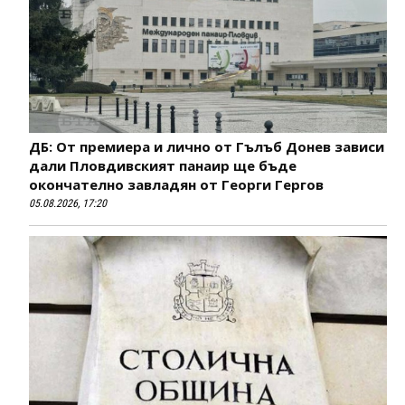
ДБ: От премиера и лично от Гълъб Донев зависи
дали Пловдивският панаир ще бъде
окончателно завладян от Георги Гергов
05.08.2026, 17:20