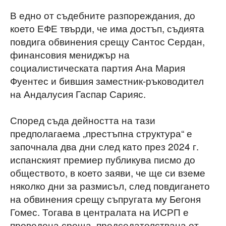
В едно от съдебните разпореждания, до
което ЕФЕ твърди, че има достъп, съдията
повдига обвинения срещу Сантос Сердан,
финансовия мениджър на
социалистическата партия Ана Мария
Фуентес и бившия заместник-ръководител
на Андалусия Гаспар Сарияс.
Според съда дейността на тази
предполагаема „престъпна структура“ е
започнала два дни след като през 2024 г.
испанският премиер публикува писмо до
обществото, в което заяви, че ще си вземе
няколко дни за размисъл, след повдигането
на обвинения срещу съпругата му Бегоня
Гомес. Тогава в централата на ИСРП е
проведена среща, председателствана от