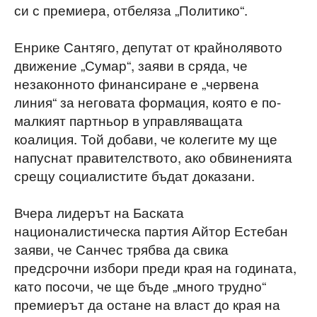
си с премиера, отбеляза „Политико“.
Енрике Сантяго, депутат от крайнолявото
движение „Сумар“, заяви в сряда, че
незаконното финансиране е „червена
линия“ за неговата формация, която е по-
малкият партньор в управляващата
коалиция. Той добави, че колегите му ще
напуснат правителството, ако обвиненията
срещу социалистите бъдат доказани.
Вчера лидерът на Баската
националистическа партия Айтор Естебан
заяви, че Санчес трябва да свика
предсрочни избори преди края на годината,
като посочи, че ще бъде „много трудно“
премиерът да остане на власт до края на