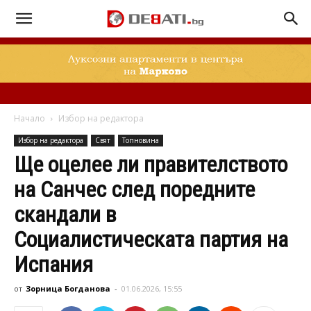
Начало
Избор на редактора
Избор на редактора
Свят
Топновина
Ще оцелее ли правителството
на Санчес след поредните
скандали в
Социалистическата партия на
Испания
от
Зорница Богданова
-
01.06.2026, 15:55