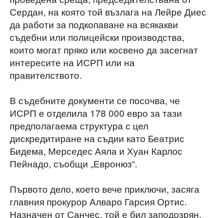
Сердан, на която той възлага на Лейре Диес
да работи за подкопаване на всякакви
съдебни или полицейски производства,
които могат пряко или косвено да засегнат
интересите на ИСРП или на
правителството.
В съдебните документи се посочва, че
ИСРП е отделила 178 000 евро за тази
предполагаема структура с цел
дискредитиране на съдии като Беатрис
Бидема, Мерседес Аяла и Хуан Карлос
Пейнадо, съобщи „Евронюз“.
Първото дело, което вече приключи, засяга
главния прокурор Алваро Гарсия Ортис.
Назначен от Санчес, той е бил заподозрян,