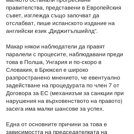
правителства, представени в Европейския
съвет, изглежда също започват да
отслабват, пише испанското издание на
английски език „Диджитълшийлд“.
Макар някои наблюдатели да правят
паралели с процесите, наблюдавани преди
това в Полша, Унгария и по-скоро в
Словакия, в Брюксел е широко
разпространено мнението, че евентуално
задействане на процедурата по член 7 от
Договора за ЕС (механизъм за санкции при
нарушения на върховенството на правото)
засега има малки шансове за успех.
Една от основните причини за това е
зависимостта на председателката на