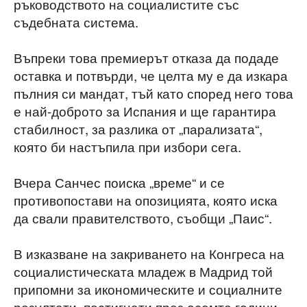
ръководството на социалистите със
съдебната система.
Въпреки това премиерът отказа да подаде
оставка и потвърди, че целта му е да изкара
пълния си мандат, тъй като според него това
е най-доброто за Испания и ще гарантира
стабилност, за разлика от „парализата“,
която би настъпила при избори сега.
Вчера Санчес поиска „време“ и се
противопостави на опозицията, която иска
да свали правителството, съобщи „Паис“.
В изказване на закриването на Конгреса на
социалистическата младеж в Мадрид той
припомни за икономическите и социалните
резултати, постигнати през осемте години