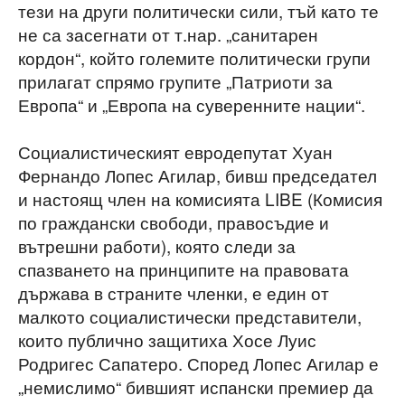
тези на други политически сили, тъй като те
не са засегнати от т.нар. „санитарен
кордон“, който големите политически групи
прилагат спрямо групите „Патриоти за
Европа“ и „Европа на суверенните нации“.
Социалистическият евродепутат Хуан
Фернандо Лопес Агилар, бивш председател
и настоящ член на комисията LIBE (Комисия
по граждански свободи, правосъдие и
вътрешни работи), която следи за
спазването на принципите на правовата
държава в страните членки, е един от
малкото социалистически представители,
които публично защитиха Хосе Луис
Родригес Сапатеро. Според Лопес Агилар е
„немислимо“ бившият испански премиер да