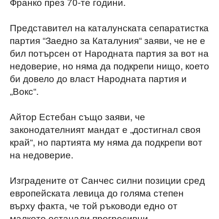
Франко през 70-те години.
Представител на каталунската сепаратистка
партия “Заедно за Каталуния“ заяви, че не е
бил потърсен от Народната партия за вот на
недоверие, но няма да подкрепи нищо, което
би довело до власт Народната партия и
„Вокс“.
Айтор Естебан също заяви, че
законодателният мандат е „достигнал своя
край“, но партията му няма да подкрепи вот
на недоверие.
Изградените от Санчес силни позиции сред
европейската левица до голяма степен
върху факта, че той ръководи едно от
малкото останали прогресивни