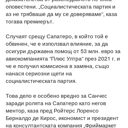
оповестени. „Социалистическата партия и
аз не трябваше да му се доверяваме“, каза
тогава премиерът.
Случаят срещу Сапатеро, в който той е
обвинен, че е използвал влияние, за да
осигури държавна помощ от 53 млн. евро за
авиокомпанията “Плюс Ултра“ през 2021 г. и
че е получил комисиона в замяна, също
нанася сериозни щети на
социалистическата партия.
Това дело е особено вредно за Санчес
заради ролята на Сапатеро като негов
ментор, каза пред Ройтерс Лоренсо
Берналдо де Кирос, икономист и президент
на консултантската компания „Фриймаркет