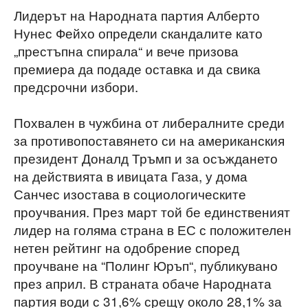
Лидерът на Народната партия Алберто
Нунес Фейхо определи скандалите като
„престъпна спирала“ и вече призова
премиера да подаде оставка и да свика
предсрочни избори.
Похвален в чужбина от либералните среди
за противопоставянето си на американския
президент Доналд Тръмп и за осъждането
на действията в ивицата Газа, у дома
Санчес изостава в социологическите
проучвания. През март той бе единственият
лидер на голяма страна в ЕС с положителен
нетен рейтинг на одобрение според
проучване на “Полинг Юръп“, публикувано
през април. В страната обаче Народната
партия води с 31,6% срещу около 28,1% за