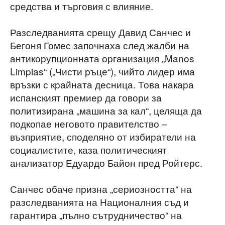
средства и търговия с влияние.
Разследванията срещу Давид Санчес и
Бегоня Гомес започнаха след жалби на
антикорупционната организация „Manos
Limpias“ („Чисти ръце“), чийто лидер има
връзки с крайната десница. Това накара
испанският премиер да говори за
политизирана „машина за кал“, целяща да
подкопае неговото правителство –
възприятие, споделяно от избиратели на
социалистите, каза политическият
анализатор Едуардо Байон пред Ройтерс.
Санчес обаче призна „сериозността“ на
разследванията на Националния съд и
гарантира „пълно сътрудничество“ на