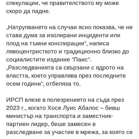
спекулации, че правителството му може
скоро да падне.
„Натрупването на случаи ясно показва, че не
става дума за изолирани инциденти или
плод на тъмни конспирации“, написа
лявоцентристкото и традиционно близко до
социалистите издание “Паис“.
„Разследванията са свързани с ядрото на
властта, което управлява през последните
осем години“, отбеляза то.
ИРСП влезе в полезрението на съда през
2023 г., когато Хосе Луис Абалос – бивш
министър на транспорта и заместник-
партиен лидер, беше замесен в
разследване за участие в мрежа, за която се