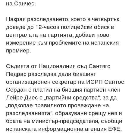
на Санчес.
Накрая разследването, което в четвъртък
доведе до 12-часов полицейски обиск в
централата на партията, добави ново
измерение към проблемите на испанския
премиер.
Съдията от Националния съд Сантяго
Педрас разследва дали бившият
организационен секретар на ИСРП Сантос
Сердан е платил на бившия партиен член
Лейре Диес с „партийни средства“, за да
„подкопае правилното провеждане на
разследванията“, образувани срещу нея и
брата на министър-председателя, съобщи
испанската информационна агенция ЕФЕ.