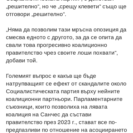
„решително“, но че „срещу клевети“ също ще
отговори „решително“.
„Няма да позволим тази мръсна опозиция да
смесва едното с другото, за да се опита да
свали това прогресивно коалиционно
правителство чрез своите лоши похвати“,
добави той.
Големият въпрос е какъв ще бъде
натрупващият се ефект от скандалите около
Социалистическата партия върху нейните
коалиционни партньори. Парламентарните
съюзници, които позволиха на лявата
коалиция на Санчес да състави
правителство през 2023 г., стават все по-
предпазливи по отношение на асоциирането