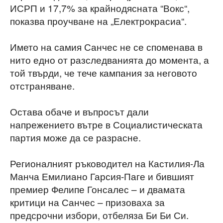
ИСРП и 17,7% за крайнодясната “Вокс“,
показва проучване на „Електрокрасиа“.
Името на самия Санчес не се споменава в
нито едно от разследванията до момента, а
той твърди, че тече кампания за неговото
отстраняване.
Остава обаче и въпросът дали
напрежението вътре в Социалистическата
партия може да се разрасне.
Регионалният ръководител на Кастилия-Ла
Манча Емилиано Гарсия-Паге и бившият
премиер Фелипе Гонсалес – и двамата
критици на Санчес – призоваха за
предсрочни избори, отбеляза Би Би Си.