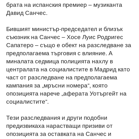
брата на испанския премиер – музиканта
Давид Санчес.
Бившият министър-председател и близък
съюзник на Санчес – Хосе Луис Родригес
Сапатеро – също е обект на разследване за
предполагаема търговия с влияние. А
миналата седмица полицията нахлу в
централата на социалистите в Мадрид като
част от разследване на предполагаема
кампания за „мръсни номера“, която
опозицията нарече „аферата Уотъргейт на
социалистите“.
Тези разследвания и други подобни
предизвикаха нарастващи призиви от
опозицията за оставката на Санчес и