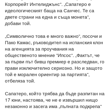
Корпорейт Интелиджънс“. „Сапатеро е
идеологическият баща на Санчес. Те са
двете страни на една и съща монета“,
добави той.
„Символично това е много важно“, посочи и
Пако Камас, ръководител на испанския клон
на агенцията за проучвания на
общественото мнение “Ипсос“. „Фактът, че
за първи път бивш премиер е разследван, го
прави изключително сериозно. Но и защото
той е морален ориентир за партията“,
отбеляза той.
Сапатеро, който трябва да бъде разпитан на
17 юни, настоява, че не е извършил нищо
незаконно и засега има „пълната подкрепа“