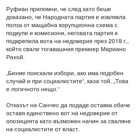
Руфиан припомни, че след като беше
доказано, че Народната партия е извлякла
полза от мащабна корупционна схема с
подкупи и комисиони, неговата партия е
подкрепила вота на недоверие през 2018 г.,
който свали тогавашния премиер Мариано
Рахой.
„Бихме поискали избори, ако има подобен
случай и при социалистите“, каза той. „Това
е логичното нещо.“
Отказът на Санчес да подаде оставка обаче
оставя единствено вот на недоверие от
опозицията като възможен начин за сваляне
на социалистите от власт.