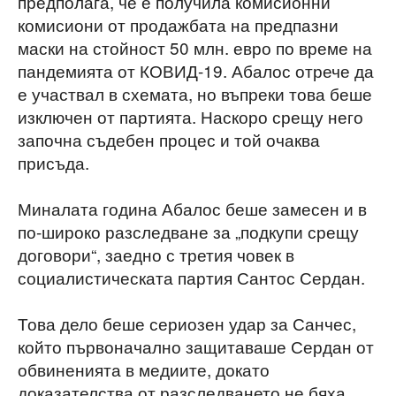
предполага, че е получила комисионни
комисиони от продажбата на предпазни
маски на стойност 50 млн. евро по време на
пандемията от КОВИД-19. Абалос отрече да
е участвал в схемата, но въпреки това беше
изключен от партията. Наскоро срещу него
започна съдебен процес и той очаква
присъда.
Миналата година Абалос беше замесен и в
по-широко разследване за „подкупи срещу
договори“, заедно с третия човек в
социалистическата партия Сантос Сердан.
Това дело беше сериозен удар за Санчес,
който първоначално защитаваше Сердан от
обвиненията в медиите, докато
доказателства от разследването не бяха