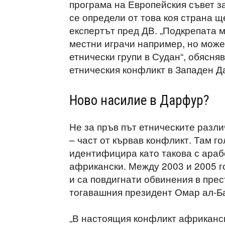
програма на Европейския съвет з
се определи от това коя страна щ
експертът пред ДВ. „Подкрепата 
местни играчи например, но може 
етнически групи в Судан“, обясня
етническия конфликт в Западен Да
Ново насилие в Дарфур?
Не за пръв път етническите разл
– част от кървав конфликт. Там г
идентифицира като такова с арабс
африкански. Между 2003 и 2005 г
и са повдигнати обвинения в пре
тогавашния президент Омар ал-Б
„В настоящия конфликт африканск