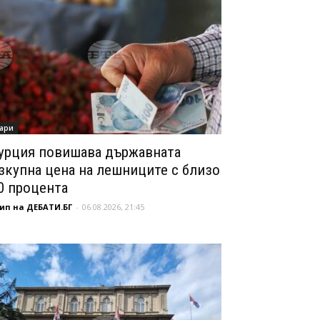
ари
урция повишава държавната
зкупна цена на лешниците с близо
0 процента
ип на ДЕБАТИ.БГ
-
06.08.2026, 21:45