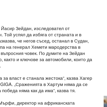
а Йасир Зейдан, изследовател от
 Той успял да избяга от страната и в
зказва, че негов съсед, останал в Судан,
упа на генерал Хемети мародерства в
 въпросния човек. По думите на Зейдан
, както и ключове за автомобили, които да
.
 за власт е станала жестока“, казва Хагер
 GIGA. „Сраженията в Хартум няма да се
победа няма как да има“, казва тя.
 Мърфи, директор на африканската