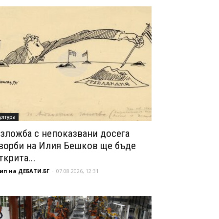
ултура
зложба с непоказвани досега
ворби на Илия Бешков ще бъде
ткрита...
ип на ДЕБАТИ.БГ
-
07.08.2026, 12:31