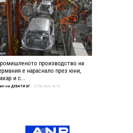
ари
ромишленото производство на
ермания е нараснало през юни,
акар и с...
ип на ДЕБАТИ.БГ
-
07.08.2026, 10:15