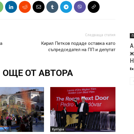
Следваща статия
П
та
Кирил Петков подаде оставка като
А
съпредседател на ПП и депутат
ж
Н
Ек
ОЩЕ ОТ АВТОРА
Култура