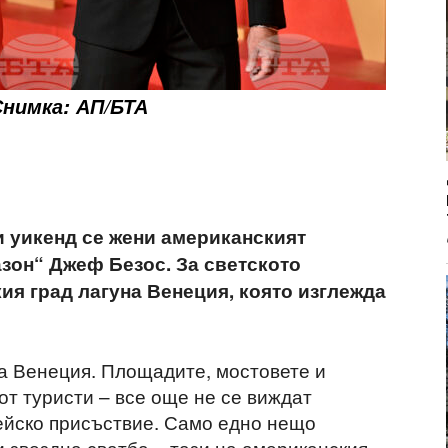
Снимка: АП/БТА
и уикенд се жени американският
зон“ Джеф Безос. За светското
ия град лагуна Венеция, която изглежда
а Венеция. Площадите, мостовете и
от туристи – все още не се виждат
ейско присъствие. Само едно нещо
ои звездна сватба – тази на американския