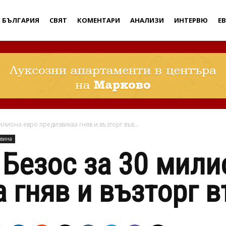
Дебати
БЪЛГАРИЯ
СВЯТ
КОМЕНТАРИ
АНАЛИЗИ
ИНТЕРВЮ
Е
илиона евро предизвиква гняв и възторг във...
овина
 Безос за 30 мили
 гняв и възторг 