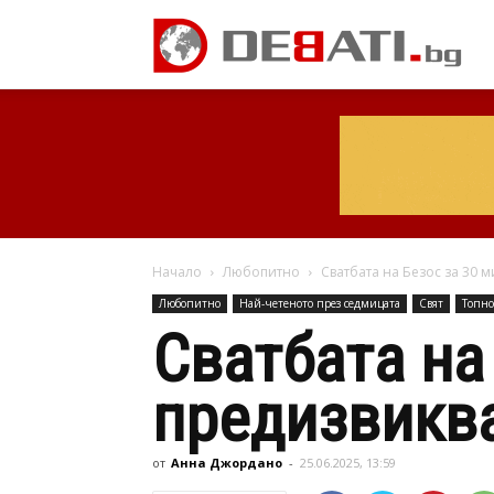
Начало
Любопитно
Сватбата на Безос за 30 м
Любопитно
Най-четеното през седмицата
Свят
Топн
Сватбата на
предизвиква
от
Анна Джордано
-
25.06.2025, 13:59