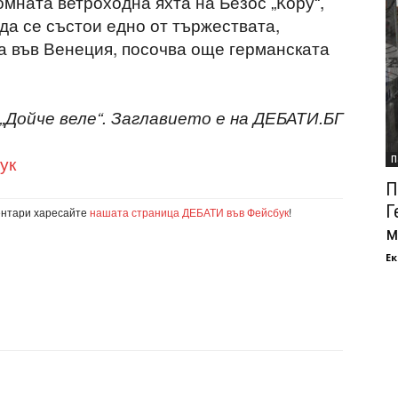
омната ветроходна яхта на Безос „Кору“,
да се състои едно от тържествата,
ра във Венеция, посочва още германската
 „Дойче веле“. Заглавието е на ДЕБАТИ.БГ
ук
П
П
Г
ентари харесайте
нашата страница ДЕБАТИ във Фейсбук
!
м
Ек