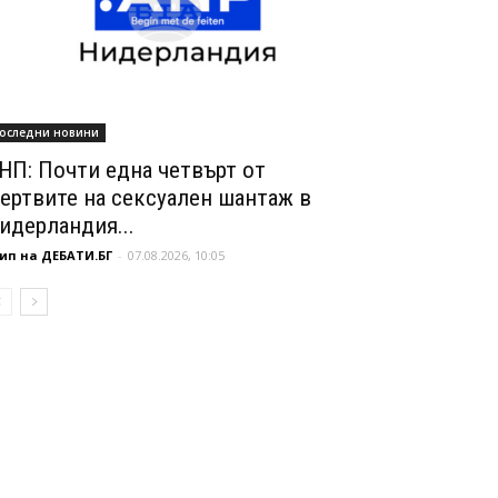
оследни новини
НП: Почти една четвърт от
ертвите на сексуален шантаж в
идерландия...
ип на ДЕБАТИ.БГ
-
07.08.2026, 10:05