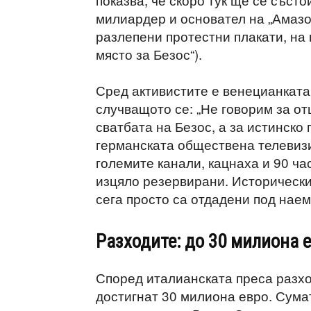
милиардер и основател на „Амазо
разлепени протестни плакати, на 
място за Безос“).
Сред активистите е венецианката
случващото се: „Не говорим за о
сватбата на Безос, а за истинско
германската обществена телевизи
големите канали, кацнаха и 90 ча
изцяло резервирани. Историческит
сега просто са отдадени под наем
Разходите: до 30 милиона 
Според италианската преса разхо
достигнат 30 милиона евро. Сума