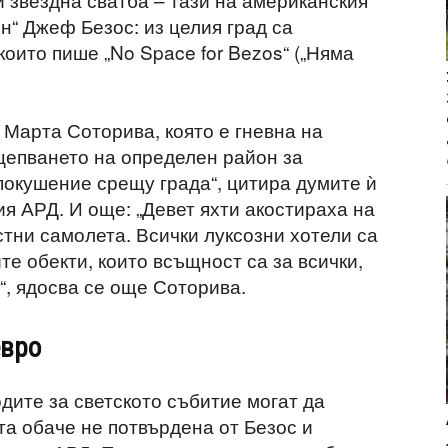
н“ Джеф Безос: из целия град са
които пише „No Space for Bezos“ („Няма
 Марта Соторива, която е гневна на
тцепването на определен район за
 покушение срещу града“, цитира думите ѝ
я АРД. И още: „Девет яхти акостираха на
стни самолета. Всички луксозни хотели са
е обекти, които всъщност са за всички,
“, ядосва се още Соторива.
евро
дите за светското събитие могат да
та обаче не потвърдена от Безос и