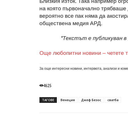
Близкия изток. Така например огр
на която първоначално трябваше 
вероятно все пак няма да акости
обществена медия АРД.
*Текстът е публикуван в
Още любопитни новини – четете т
За още интересни новини, интервюта, анализи и ком
4625
ТАГОВЕ
Венеция
Джеф Безос
сватба