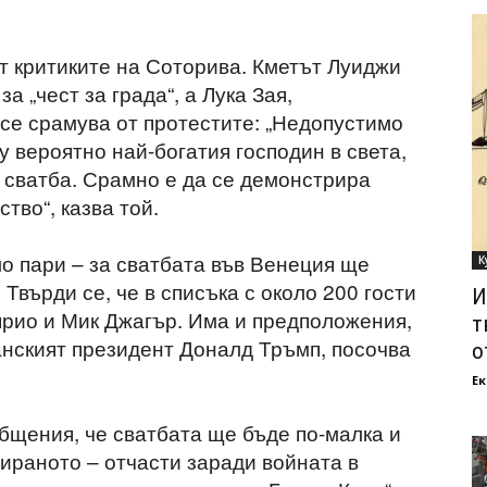
т критиките на Соторива. Кметът Луиджи
а „чест за града“, а Лука Зая,
 се срамува от протестите: „Недопустимо
у вероятно най-богатия господин в света,
а сватба. Срамно е да се демонстрира
ство“, казва той.
мо пари – за сватбата във Венеция ще
К
Твърди се, че в списъка с около 200 гости
И
рио и Мик Джагър. Има и предположения,
т
нският президент Доналд Тръмп, посочва
о
Ек
щения, че сватбата ще бъде по-малка и
ираното – отчасти заради войната в