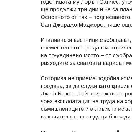
годеницата му Лорън Санчес, уточ
ще продължи три дни и че са пла
Основното от тях – подписването
Сан Джорджо Маджоре, пише още 
Италиански вестници съобщават, 
преместено от сграда в историче
на по-уединено място – от съобр
разходите за сватбата варират м
Соторива не приема подобна коме
продава, за да служи като красив
Джеф Безос: „Той притежава огро
чрез експлоатация на труда на хо
съмишлениците ѝ активисти искат
включително със седящи блокади.