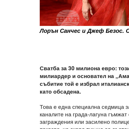
Лорън Санчес и Джеф Безос. 
Сватба за 30 милиона евро: тоз
милиардер и основател на „Ама
събитие той е избрал италианск
като обсадена.
Това е една специална седмица з
каналите на града-лагуна гъмжат 
заграждения или засилено полиц
показва, че скоро тук ще се съст