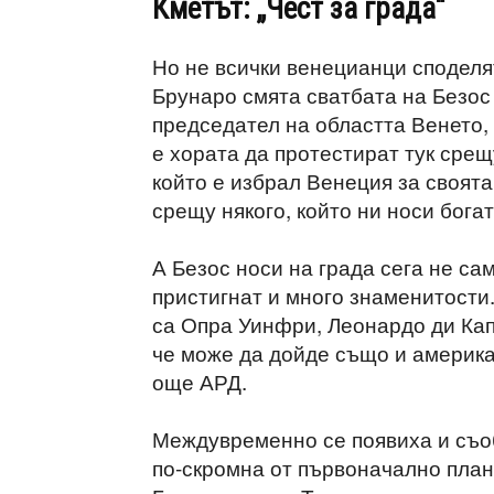
Кметът: „Чест за града“
Но не всички венецианци споделя
Брунаро смята сватбата на Безос з
председател на областта Венето,
е хората да протестират тук срещ
който е избрал Венеция за своят
срещу някого, който ни носи богат
А Безос носи на града сега не са
пристигнат и много знаменитости. 
са Опра Уинфри, Леонардо ди Кап
че може да дойде също и америка
още АРД.
Междувременно се появиха и съоб
по-скромна от първоначално план