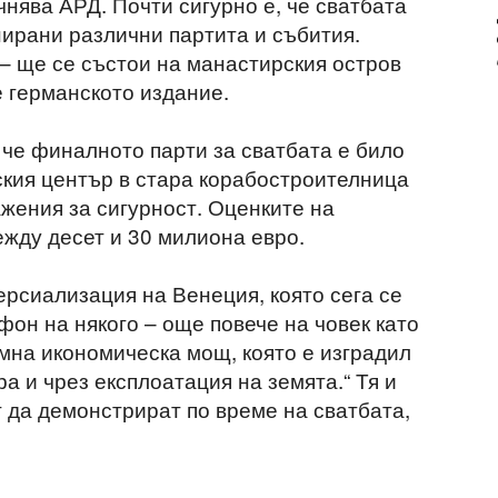
нява АРД. Почти сигурно е, че сватбата
нирани различни партита и събития.
 – ще се състои на манастирския остров
германското издание.
че финалното парти за сватбата е било
ския център в стара корабостроителница
ажения за сигурност. Оценките на
ежду десет и 30 милиона евро.
рсиализация на Венеция, която сега се
 фон на някого – още повече на човек като
мна икономическа мощ, която е изградил
ра и чрез експлоатация на земята.“ Тя и
 да демонстрират по време на сватбата,