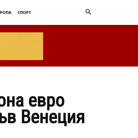
ВРОПА
СПОРТ
она евро
във Венеция