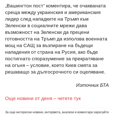
„Вашингтон пост“ коментира, че очакваната
среща между украинския и американския
лидер след нападките на Тръмп към
Зеленски в социалните мрежи дава
възможност на Зеленски да прецени
готовността на Тръмп да използва военната
мощ на САЩ за възпиране на бъдещи
нападения от страна на Русия, ако бъде
постигнато споразумение за прекратяване
на огъня – условие, което Киев смята за
решаващо за дългосрочното си оцеляване.
Източник БТА
Още новини от деня – четете тук
За още интересни новини, интервюта, анализи и коментари харесайте