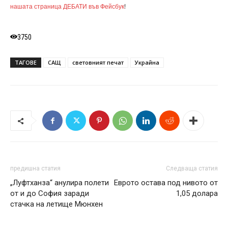
нашата страница ДЕБАТИ във Фейсбук
!
3750
ТАГОВЕ
САЩ
световният печат
Украйна
предишна статия
Следваща статия
„Луфтханза“ анулира полети
Еврото остава под нивото от
от и до София заради
1,05 долара
стачка на летище Мюнхен