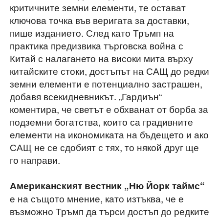
критичните земни елементи, те остават
ключова точка във веригата за доставки,
пише изданието. След като Тръмп на
практика предизвика търговска война с
Китай с налагането на високи мита върху
китайските стоки, достъпът на САЩ до редки
земни елементи е потенциално застрашен,
добавя всекидневникът. „Гардиън“
коментира, че светът е обхванат от борба за
подземни богатства, които са градивните
елементи на икономиката на бъдещето и ако
САЩ не се сдобият с тях, то някой друг ще
го направи.
Американският вестник „Ню Йорк таймс“
е на същото мнение, като изтъква, че е
възможно Тръмп да търси достъп до редките