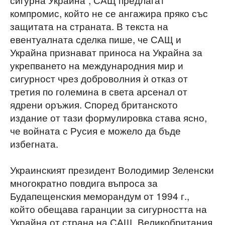
компромис, който не се ангажира пряко със
защитата на страната. В текста на
евентуалната сделка пише, че САЩ и
Украйна признават приноса на Украйна за
укрепването на международния мир и
сигурност чрез доброволния ѝ отказ от
третия по големина в света арсенал от
ядрени оръжия. Според британското
издание от тази формулировка става ясно,
че войната с Русия е можело да бъде
избегната.
Украинският президент Володимир Зеленски
многократно повдига въпроса за
Будапещенския меморандум от 1994 г.,
който обещава гаранции за сигурността на
Украйна от страна на САЩ, Великобритания,