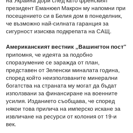
президент Еманюел Макрон му напомни при
посещението си в Белия дом в понеделник,
че възможно най-силната гаранция за
сигурност изисква подкрепата на САЩ.
Американският вестник „Вашингтон пост“
припомня, че идеята за подобно
споразумение се заражда от план,
представен от Зеленски миналата година,
според който неизползваните минерални
богатства на страната му могат да бъдат
използвани за финансиране на военните
усилия. Изданието съобщава, че според
някои това прилича на имперско искане за
извличане на ресурси от колония от 19-и
век.