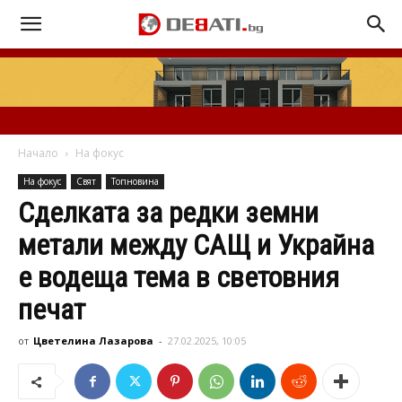
Начало
На фокус
На фокус
Свят
Топновина
Сделката за редки земни
метали между САЩ и Украйна
е водеща тема в световния
печат
от
Цветелина Лазарова
-
27.02.2025, 10:05