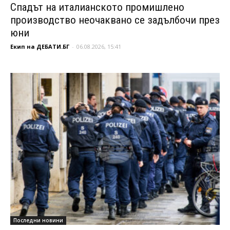
Спадът на италианското промишлено
производство неочаквано се задълбочи през
юни
Екип на ДЕБАТИ.БГ
-
06.08.2026, 15:41
Последни новини