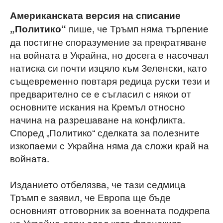
Американската версия на списание
пише, че Тръмп няма търпение
„Политико“
да постигне споразумение за прекратяване
на войната в Украйна, но досега е насочвал
натиска си почти изцяло към Зеленски, като
същевременно повтаря редица руски тези и
предварително се е съгласил с някои от
основните искания на Кремъл относно
начина на разрешаване на конфликта.
Според „Политико“ сделката за полезните
изкопаеми с Украйна няма да сложи край на
войната.
Изданието отбелязва, че тази седмица
Тръмп е заявил, че Европа ще бъде
основният отговорник за военната подкрепа
на Украйна дори след като френският