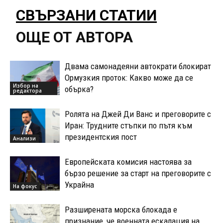
СВЪРЗАНИ СТАТИИ
ОЩЕ ОТ АВТОРА
Двама самонадеяни автократи блокират
Ормузкия проток: Какво може да се
Избор на
обърка?
редактора
Ролята на Джей Ди Ванс и преговорите с
Иран: Трудните стъпки по пътя към
президентския пост
Анализи
Европейската комисия настоява за
бързо решение за старт на преговорите с
Украйна
На фокус
Разширената морска блокада е
признание, че военната ескалация на