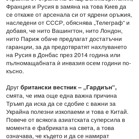
Франция и Русия в замяна на това Киев да
се откаже от арсенала си от ядрени оръжия,
наследени от СССР, обяснява „Телеграф“ и
добавя, че нито Вашингтон, нито Лондон,
нито Париж обаче предлагат достатъчни
гаранции, за да предотвратят нахлуването
на Русия в Донбас през 2014 година или
пълномащабната ѝ инвазия осем години по-
късно.
Друг
британски вестник – „Гардиън“,
смята, че има още една важна причина
Тръмп да иска да се сдобие с важни за
Украйна полезни изкопаеми и това е Китай.
Повече от всякога азиатската суперсила в
момента е фабриката на света, а това
означава, че където и да се намират