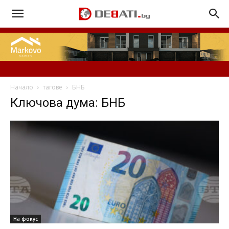
Начало
тагове
БНБ
Ключова дума: БНБ
На фокус