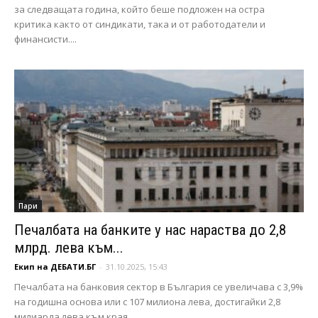
за следващата година, който беше подложен на остра
критика както от синдикати, така и от работодатели и
финансисти....
Пари
Печалбата на банките у нас нараства до 2,8
млрд. лева към...
Екип на ДЕБАТИ.БГ
-
31.10.2025, 15:43
Печалбата на банковия сектор в България се увеличава с 3,9%
на годишна основа или с 107 милиона лева, достигайки 2,8
милиарда лева към края...