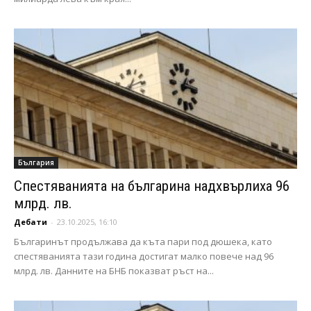
България
Спестяванията на българина надхвърлиха 96
млрд. лв.
Дебати
-
23.10.2025, 16:10
Българинът продължава да къта пари под дюшека, като
спестяванията тази година достигат малко повече над 96
млрд. лв. Данните на БНБ показват ръст на...