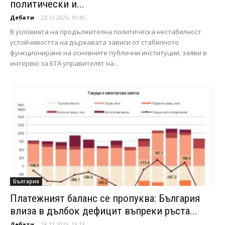
политически и...
Дебати
-
23.12.2025, 10:45
В условията на продължителна политическа нестабилност
устойчивостта на държавата зависи от стабилното
функциониране на основните публични институции, заяви в
интервю за БТА управителят на...
България
Платежният баланс се пропуква: България
влиза в дълбок дефицит въпреки ръста...
Дебати
-
18.11.2025, 13:13