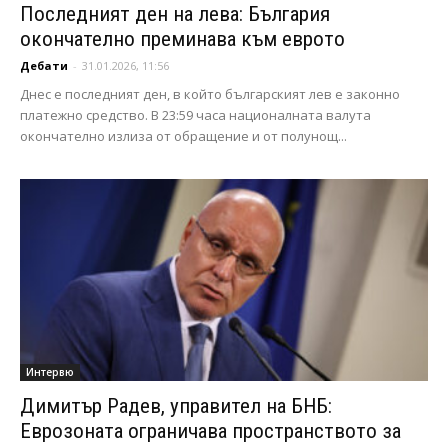
Последният ден на лева: България
окончателно преминава към еврото
Дебати
-
31.01.2026, 11:56
Днес е последният ден, в който българският лев е законно
платежно средство. В 23:59 часа националната валута
окончателно излиза от обращение и от полунощ...
Интервю
Димитър Радев, управител на БНБ:
Еврозоната ограничава пространството за