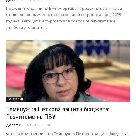
Последните данни на БНБ очертават тревожна картина за
външноикономическото състояние на страната през 2025
година. Текущата и търговската сметка се плъзгат към
дълбоки дефицити,...
България
Теменужка Петкова защити бюджета:
Разчитаме на ПВУ
Дебати
-
04.11.2025, 13:40
Финансовият министър Теменужка Петкова защити бюджета