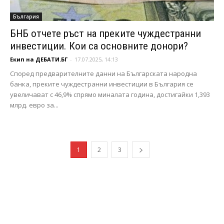
България
БНБ отчете ръст на преките чуждестранни
инвестиции. Кои са основните донори?
Екип на ДЕБАТИ.БГ
-
17.07.2025, 14:13
Според предварителните данни на Българската народна
банка, преките чуждестранни инвестиции в България се
увеличават с 46,9% спрямо миналата година, достигайки 1,393
млрд. евро за...
1
2
3