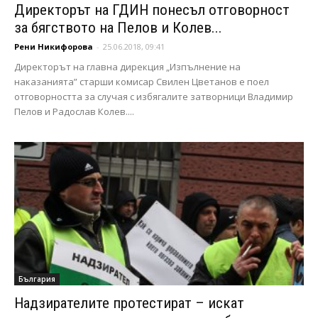
Директорът на ГДИН понесъл отговорност
за бягството на Пелов и Колев...
Рени Никифорова
-
25.06.2018, 09:41
Директорът на главна дирекция „Изпълнение на
наказанията” старши комисар Свилен Цветанов е поел
отговорността за случая с избягалите затворници Владимир
Пелов и Радослав Колев....
България
Надзирателите протестират – искат