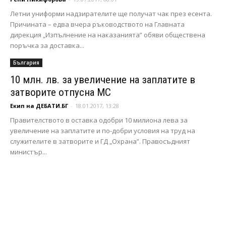
Летни униформи надзирателите ще получат чак през есента.
Причината – едва вчера ръководството на Главната
дирекция „Изпълнение на наказанията” обяви обществена
поръчка за доставка...
България
10 млн. лв. за увеличение на заплатите в
затворите отпусна МС
Екип на ДЕБАТИ.БГ
-
18.01.2017, 13:28
Правителството в оставка одобри 10 милиона лева за
увеличение на заплатите и по-добри условия на труд на
служителите в затворите и ГД „Охрана”. Правосъдният
министър...