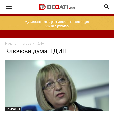
Начало
тагове
ГДИН
Ключова дума: ГДИН
България