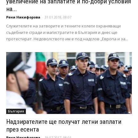
увеличение на заплатите и по-добри условия
на...
Рени Никифорова
-
31.01.2018, 08:07
Служителите на затворите и техните колеги охраняващи
съдебните сгради и магистратите в България и днес ще
протестират. Недоволството им е под надслов „Европа и за...
България
Надзирателите ще получат летни заплати
през есента
Рени Никифорова
-
19.07.2017, 08:01