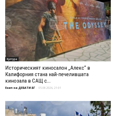
Култура
Историческият киносалон „Алекс“ в
Калифорния стана най-печелившата
кинозала в САЩ с...
Екип на ДЕБАТИ.БГ
-
05.08.2026, 21:01