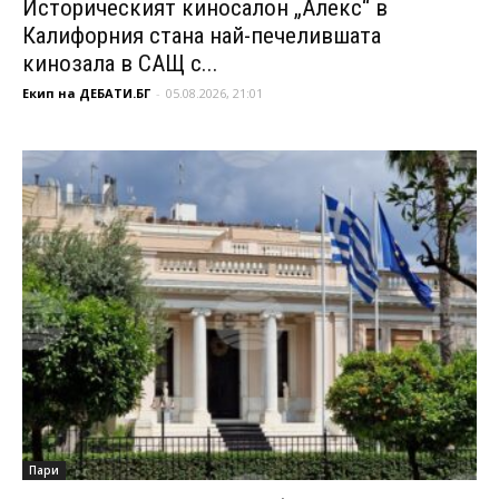
Историческият киносалон „Алекс“ в
Калифорния стана най-печелившата
кинозала в САЩ с...
Екип на ДЕБАТИ.БГ
-
05.08.2026, 21:01
Пари