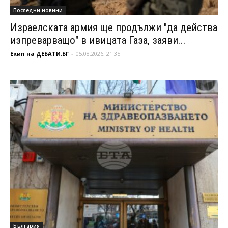
Последни новини
Израелската армия ще продължи "да действа
изпреварващо" в ивицата Газа, заяви...
Екип на ДЕБАТИ.БГ
-
05.08.2026, 21:35
България