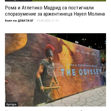
Рома и Атлетико Мадрид са постигнали
споразумение за аржентинеца Науел Молина
Екип на ДЕБАТИ.БГ
-
05.08.2026, 21:15
Култура