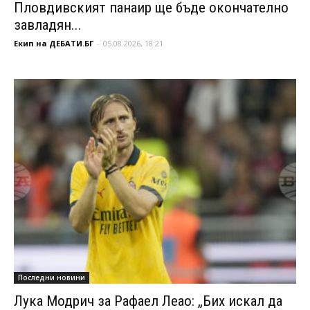
Пловдивският панаир ще бъде окончателно
завладян...
Екип на ДЕБАТИ.БГ
-
05.08.2026, 18:21
Последни новини
Лука Модрич за Рафаел Леао: „Бих искал да