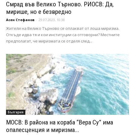
Смрад във Велико Търново. РИОСВ: Да,
мирише, но е безвредно
Асен Стефанов
-
29.07.2023, 10:38
Жители на Велико Търново се оплакват от лоша миризма.
Откъде идва тя и кои институции са отговорни? Местните
предполагат, че миризмата се отделя след...
България
МОСВ: В района на кораба “Вера Су” има
опалесценция и миризма...