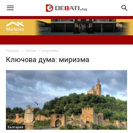
Начало
тагове
миризма
Ключова дума: миризма
България