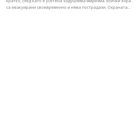
кратко, след като е усетена задушлива миризма. Всички хора
са евакуирани своевременно и няма пострадали. Охраната...