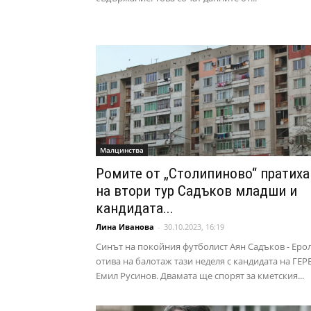
Малцинства
Ромите от „Столипиново“ пратиха
на втори тур Садъков младши и
кандидата...
Лина Иванова
-
30.10.2023, 16:19
Синът на покойния футболист Аян Садъков - Ерол
отива на балотаж тази неделя с кандидата на ГЕР
Емил Русинов. Двамата ще спорят за кметския...