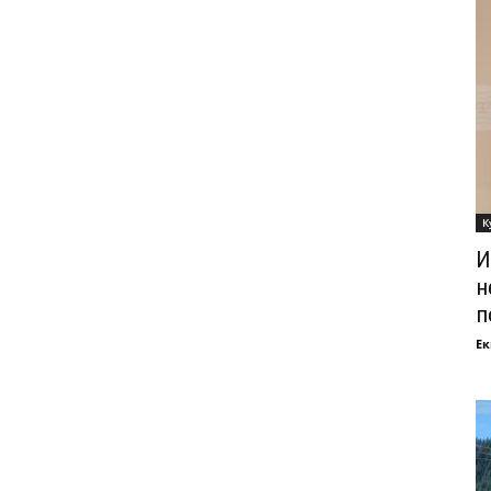
К
И
н
п
Ек