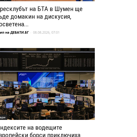
ресклубът на БТА в Шумен ще
ъде домакин на дискусия,
осветена...
ип на ДЕБАТИ.БГ
-
08.08.2026, 07:01
ари
ндексите на водещите
вропейски борси приключиха