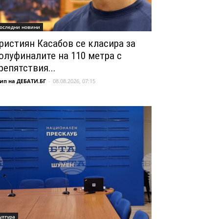
оследни новини
ристиян Касабов се класира за
олуфиналите на 110 метра с
репятствия...
ип на ДЕБАТИ.БГ
-
08.08.2026, 07:15
ултура