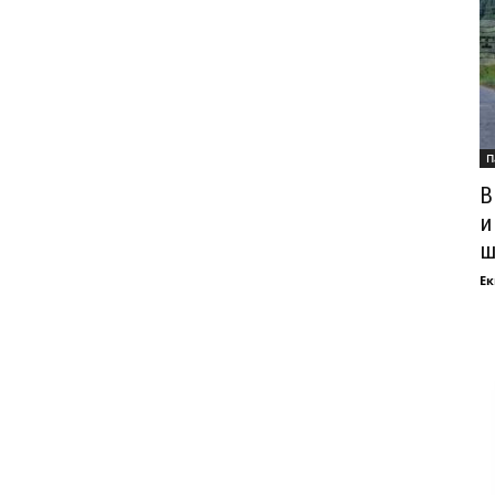
П
В
и
ш
Ек