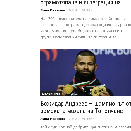
ограмотяване и интеграция на...
Лина Иванова
-
08.04.2024, 18:43
Над 700 представители на ромската общност се
включиха в програма, целяща социално, здравно
икономическо приобщаване на етническите
групи. Използвайки силните си страни, те...
Малцинства
Божидар Андреев – шампионът о
ромската махала на Тополчане
Лина Иванова
-
20.02.2024, 16:45
Той е един от най-добрите щангисти на България