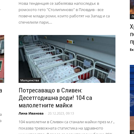
Нова тенденция се забелязва напоследък в
.
ромското гето "Столипиново" в Пловдив - все
повече млади роми, които работят на Запад и са
П
спечелили пари,...
Х
п
п
Ек
Малцинства
а
Потресаващо в Сливен:
Десетгодишна роди! 104 са
малолетните майки
Лина Иванова
-
20.12.2023, 09:13
а
а
104 малолетни в Сливен са станали майки през м.г.,
показва тревожната статистика на здравното
К