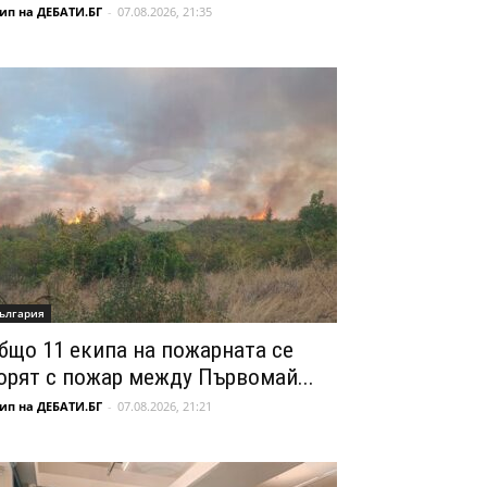
ип на ДЕБАТИ.БГ
-
07.08.2026, 21:35
ългария
бщо 11 екипа на пожарната се
орят с пожар между Първомай...
ип на ДЕБАТИ.БГ
-
07.08.2026, 21:21