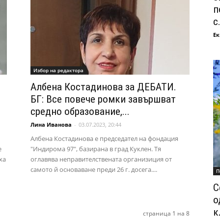
п
с.
Ек
Избор на редактора
Албена Костадинова за ДЕБАТИ.
БГ: Все повече ромки завършват
средно образование,...
Лина Иванова
-
03.07.2023, 20:44
Албена Костадинова е председател на фондация
е
"Индирома 97", базирана в град Куклен. Тя
ха
оглавява неправителствената организиция от
самото й основаване преди 26 г. досега....
П
С
о
к
страница 1 на 8