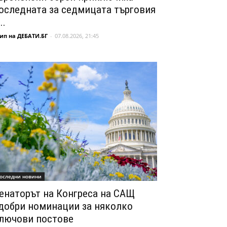
оследната за седмицата търговия
..
ип на ДЕБАТИ.БГ
-
07.08.2026, 21:45
оследни новини
енаторът на Конгреса на САЩ
добри номинации за няколко
лючови постове