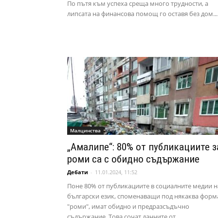
По пътя към успеха среща много трудности, а
липсата на финансова помощ го оставя без дом...
Малцинства
„Амалипе“: 80% от публикациите з
роми са с обидно съдържание
Дебати
-
11.01.2024, 11:52
Поне 80% от публикациите в социалните медии н
български език, споменаващи под някаква форм
"роми", имат обидно и предразсъдъчно
съдържание. Това сочат данните от...