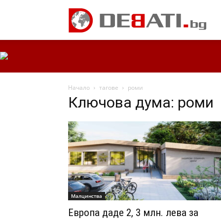
Начало
тагове
роми
Ключова дума: роми
Малцинства
Европа даде 2, 3 млн. лева за