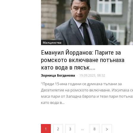
Малцинства
Емануил Йорданов: Парите за
ромското включване потънаха
като вода в пясък....
Зорница Богданова
-
19.09.2023, 08:32
"Преди 15-ина години се думкаха тъпани за
Десетилетие на ромското включване. Изсипаха с
маса пари от Западна Европа и тези пари потъна
като вода в...
...
1
2
3
8