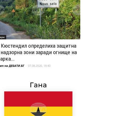
ари
 Кюстендил определиха защитна
 надзорна зони заради огнище на
арка...
ип на ДЕБАТИ.БГ
-
07.08.2026, 18:40