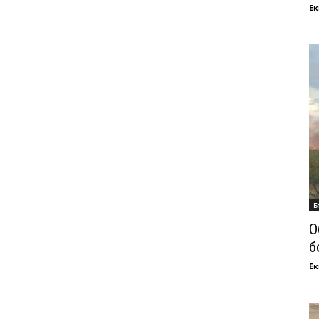
Ек
Б
О
б
Ек