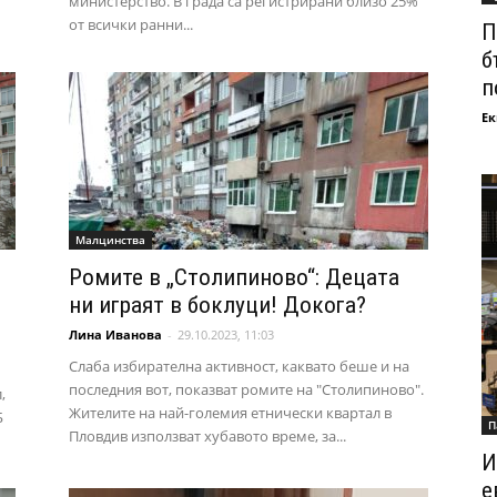
министерство. В града са регистрирани близо 25%
от всички ранни...
П
б
п
Ек
Малцинства
Ромите в „Столипиново“: Децата
ни играят в боклуци! Докога?
Лина Иванова
-
29.10.2023, 11:03
Слаба избирателна активност, каквато беше и на
последния вот, показват ромите на "Столипиново".
,
Жителите на най-големия етнически квартал в
Б
П
Пловдив използват хубавото време, за...
И
е