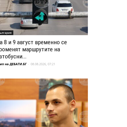
ългария
а 8 и 9 август временно се
роменят маршрутите на
втобусни...
ип на ДЕБАТИ.БГ
-
08.08.2026, 07:21