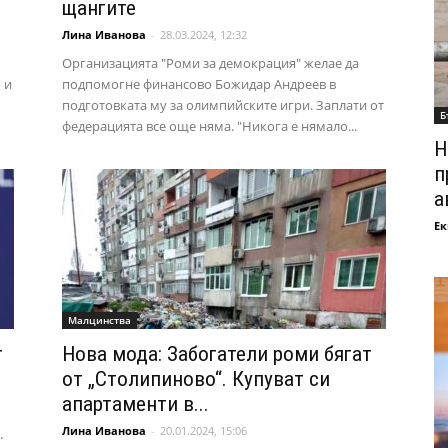
щангите
Лина Иванова
-
28.03.2024, 12:32
Oрганизацията "Роми за демокрация" желае да
 и
подпомогне финансово Божидар Андреев в
подготовката му за олимпийските игри. Заплати от
Б
федерацията все още няма. "Никога е нямало...
Н
п
а
Ек
Малцинства
т
Нова мода: Забогатели роми бягат
от „Столипиново“. Купуват си
апартаменти в...
Лина Иванова
-
20.01.2024, 15:06
.