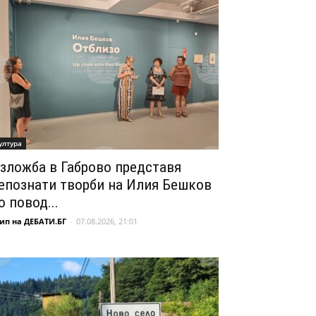
ултура
зложба в Габрово представя
епознати творби на Илия Бешков
о повод...
ип на ДЕБАТИ.БГ
-
07.08.2026, 21:01