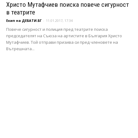
Христо Мутафчиев поиска повече сигурност
в театрите
Екип на ДЕБАТИ.БГ
-
11.01.2017, 17:34
Повече сигурност и полиция пред театрите поиска
председателят на Съюза на артистите в България Христо
Мутафчиев. Той отправи призива си пред членовете на
Вътрешната...