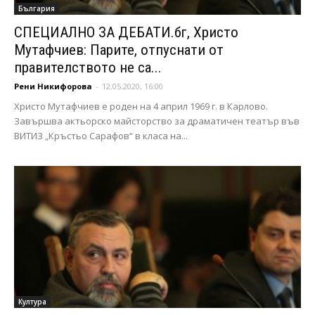
България
СПЕЦИАЛНО ЗА ДЕБАТИ.бг, Христо
Мутафчиев: Парите, отпуснати от
правителството не са...
Рени Никифорова
-
12.05.2020, 16:00
Христо Мутафчиев е роден на 4 април 1969 г. в Карлово.
Завършва актьорско майсторство за драматичен театър във
ВИТИЗ „Кръстьо Сарафов“ в класа на...
Култура