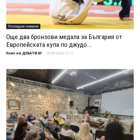
Последни новини
Още два бронзови медала за България от
Европейската купа по джудо...
Екип на ДЕБАТИ.БГ
-
09.08.2026, 21:11