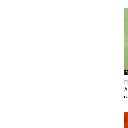
П
П
А
Ек