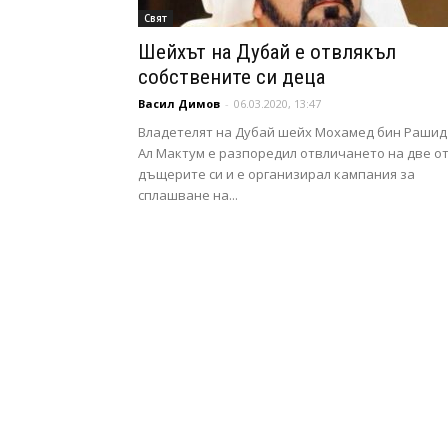
Свят
Шейхът на Дубай е отвлякъл
собствените си деца
Васил Димов
-
06.03.2020, 13:47
Владетелят на Дубай шейх Мохамед бин Рашид
Ал Мактум е разпоредил отвличането на две о
дъщерите си и е организирал кампания за
сплашване на...