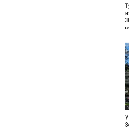
Т
и
3
Ек
П
У
З