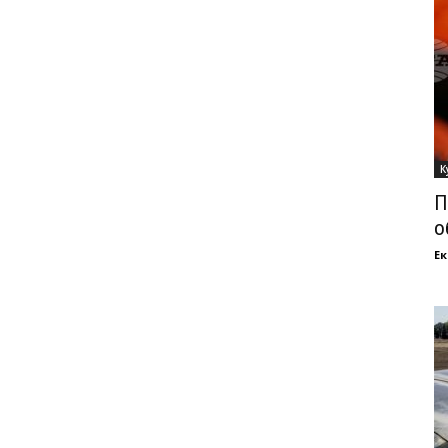
К
П
о
Ек