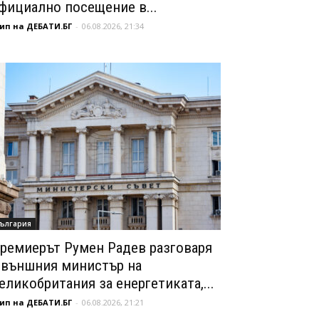
фициално посещение в...
ип на ДЕБАТИ.БГ
-
06.08.2026, 21:34
ългария
ремиерът Румен Радев разговаря
 външния министър на
еликобритания за енергетиката,...
ип на ДЕБАТИ.БГ
-
06.08.2026, 21:21