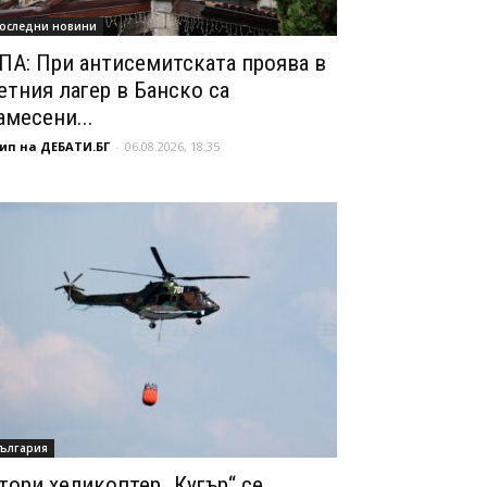
оследни новини
ПА: При антисемитската проява в
етния лагер в Банско са
амесени...
ип на ДЕБАТИ.БГ
-
06.08.2026, 18:35
ългария
тори хеликоптер „Кугър“ се