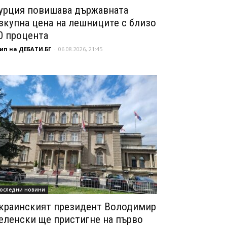
урция повишава държавната
зкупна цена на лешниците с близо
0 процента
ип на ДЕБАТИ.БГ
-
06.08.2026, 21:45
оследни новини
краинският президент Володимир
еленски ще пристигне на първо