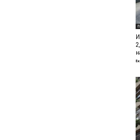
П
И
2
на
Ек