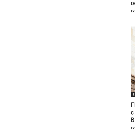
о
Ек
Б
П
с
В
Ек