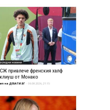
оследни новини
СЖ привлече френския халф
клиуш от Монако
ип на ДЕБАТИ.БГ
-
06.08.2026, 21:15