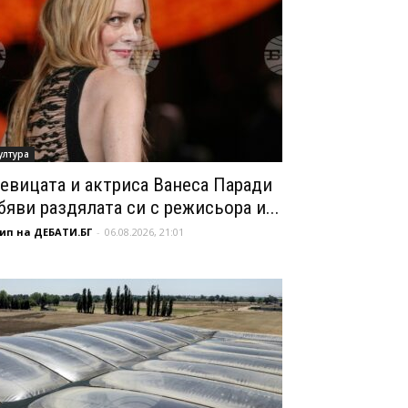
ултура
евицата и актриса Ванеса Паради
бяви раздялата си с режисьора и...
ип на ДЕБАТИ.БГ
-
06.08.2026, 21:01