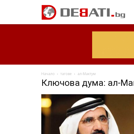
Начало
тагове
ал-Мактум
Ключова дума: ал-Ма