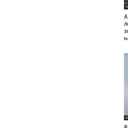
П
А
л
з
Ек
Б
В