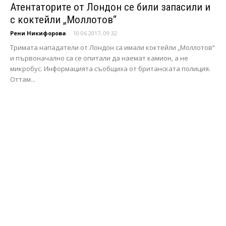
Атентаторите от Лондон се били запасили и
с коктейли „Моллотов“
Рени Никифорова
-
10.06.2017, 09:32
Тримата нападатели от Лондон са имали коктейли „Моллотов“
и първоначално са се опитали да наемат камион, а не
микробус. Информацията съобщиха от британската полиция.
Оттам...