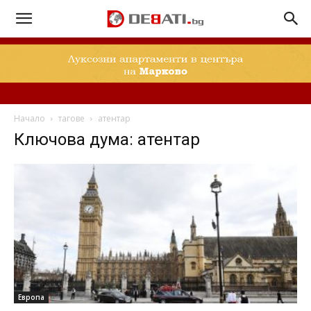
Начало
тагове
атентар
Ключова дума: атентар
Европа