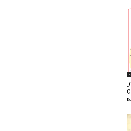
К
„
С
Ек