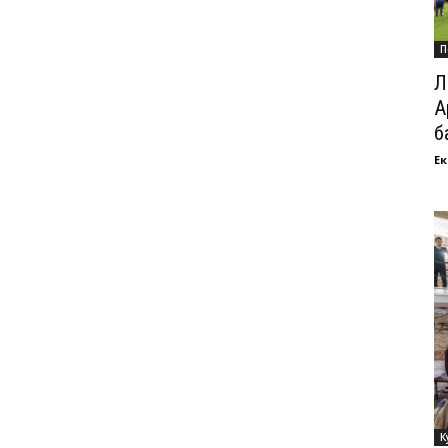
П
Л
А
б
Ек
К