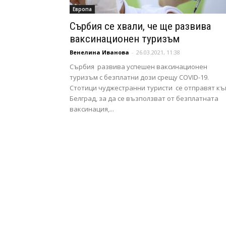
Европа
Сърбия се хвали, че ще развива
ваксинационен туризъм
Венелина Иванова
-
26.03.2021, 11:38
Сърбия развива успешен ваксинационен
туризъм с безплатни дози срещу COVID-19.
Стотици чуджестранни туристи се отправят къ
Белград, за да се възползват от безплатната
ваксинация,...