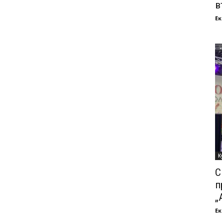
в
Ек
К
С
п
„
Ек