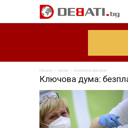
Начало
тагове
безплатни ваксини
Ключова дума: безпл