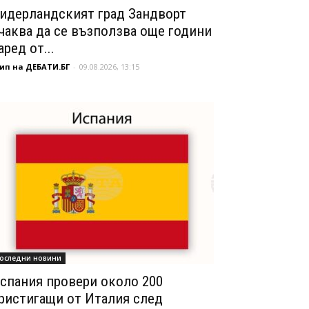
идерландският град Зандворт
чаква да се възползва още години
аред от...
ип на ДЕБАТИ.БГ
-
09.08.2026, 13:15
оследни новини
спания провери около 200
ристигащи от Италия след