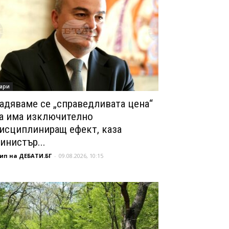
ари
адяваме се „справедливата цена“
а има изключително
исциплиниращ ефект, каза
инистър...
ип на ДЕБАТИ.БГ
-
09.08.2026, 10:15