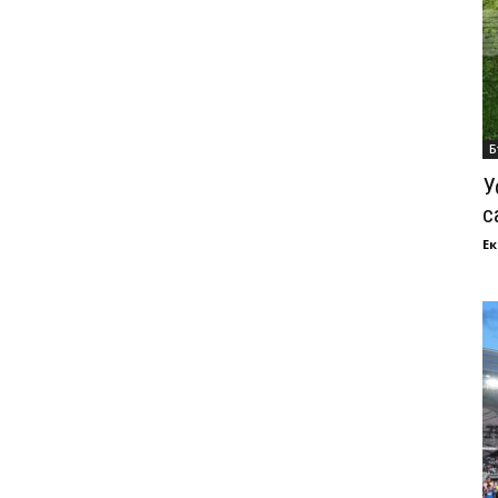
Б
У
с
Ек