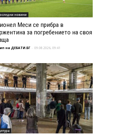
оследни новини
ионел Меси се прибра в
ржентина за погребението на своя
аща
ип на ДЕБАТИ.БГ
-
09.08.2026, 09:41
ултура