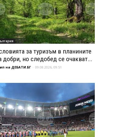
ългария
словията за туризъм в планините
а добри, но следобед се очакват...
ип на ДЕБАТИ.БГ
-
09.08.2026, 09:51