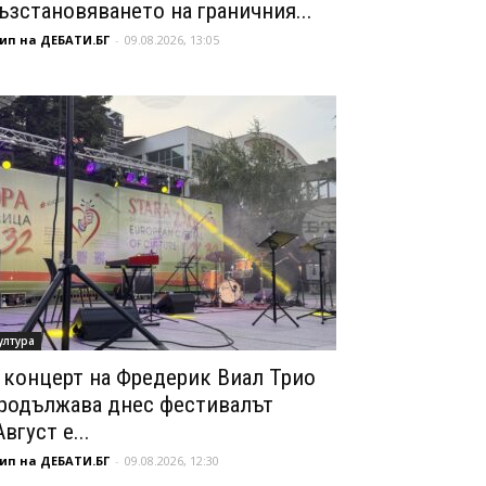
ъзстановяването на граничния...
ип на ДЕБАТИ.БГ
-
09.08.2026, 13:05
ултура
 концерт на Фредерик Виал Трио
родължава днес фестивалът
Август е...
ип на ДЕБАТИ.БГ
-
09.08.2026, 12:30