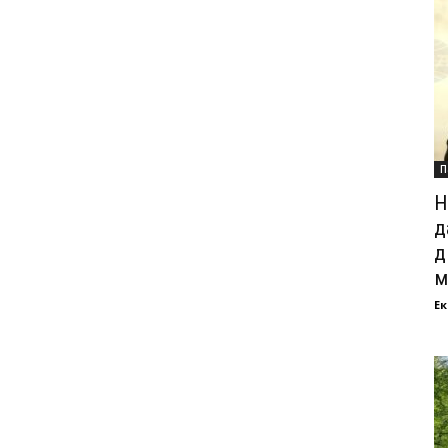
П
Н
д
д
м
Ек