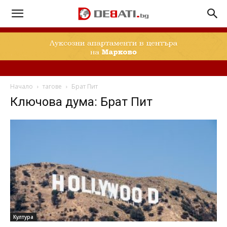
Начало
тагове
Брат Пит
Ключова дума: Брат Пит
Култура