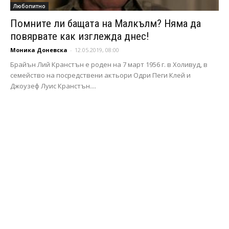
Любопитно
Помните ли бащата на Малкълм? Няма да
повярвате как изглежда днес!
Моника Доневска
-
12.05.2019, 08:00
Брайън Лий Кранстън е роден на 7 март 1956 г. в Холивуд, в
семейство на посредствени актьори Одри Пеги Клей и
Джоузеф Луис Кранстън....