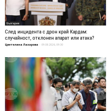
България
След инцидента с дрон край Кардам:
случайност, отклонен апарат или атака?
Цветелина Лазарова
-
09.08.2026, 09:30