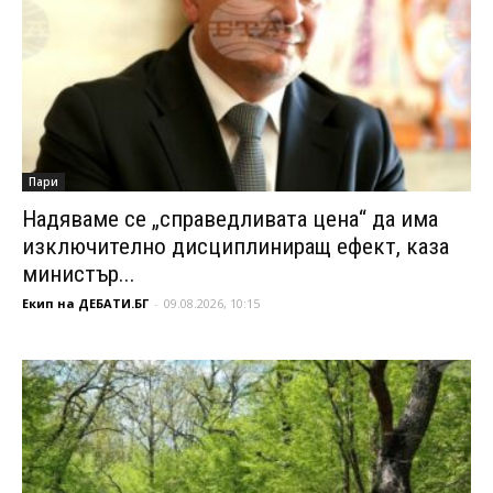
Пари
Надяваме се „справедливата цена“ да има
изключително дисциплиниращ ефект, каза
министър...
Екип на ДЕБАТИ.БГ
-
09.08.2026, 10:15