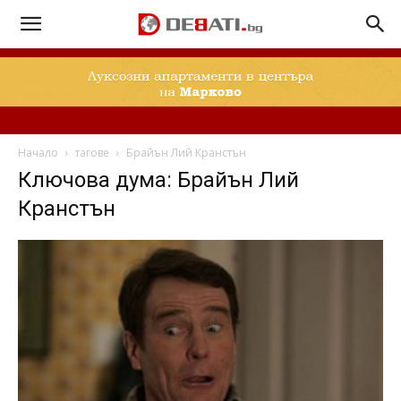
Начало
тагове
Брайън Лий Кранстън
Ключова дума: Брайън Лий
Кранстън