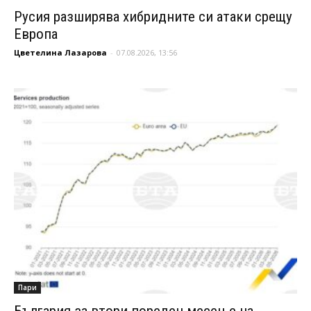
Русия разширява хибридните си атаки срещу
Европа
Цветелина Лазарова
-
07.08.2026, 13:56
Пари
България за втори пореден месец е на