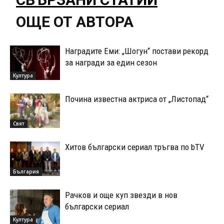
ОЩЕ ОТ АВТОРА
Наградите Еми: „Шогун“ постави рекорд
за награди за един сезон
Култура
Почина известна актриса от „Листопад“
Свят
Хитов български сериал тръгва по bTV
България
Рачков и още куп звезди в нов
български сериал
Култура