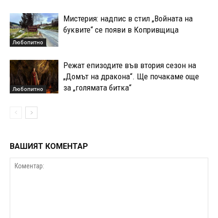
Мистерия: надпис в стил „Войната на
буквите“ се появи в Копривщица
Любопитно
Режат епизодите във втория сезон на
„Домът на дракона“. Ще почакаме още
за „голямата битка“
Любопитно
ВАШИЯТ КОМЕНТАР