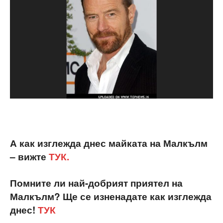
А как изглежда днес майката на Малкълм
– вижте
ТУК.
Помните ли най-добрият приятел на
Малкълм? Ще се изненадате как изглежда
днес!
ТУК