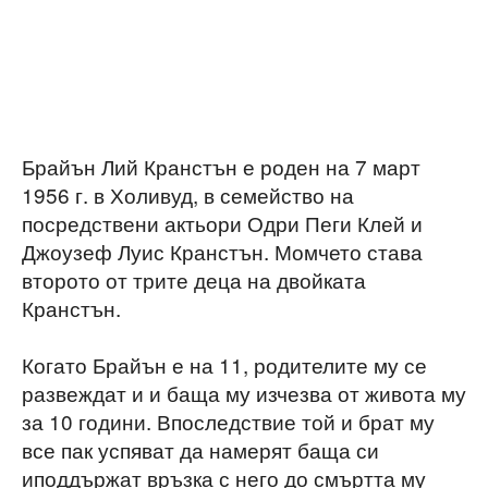
Брайън Лий Кранстън е роден на 7 март
1956 г. в Холивуд, в семейство на
посредствени актьори Одри Пеги Клей и
Джоузеф Луис Кранстън. Момчето става
второто от трите деца на двойката
Кранстън.
Когато Брайън е на 11, родителите му се
развеждат и и баща му изчезва от живота му
за 10 години. Впоследствие той и брат му
все пак успяват да намерят баща си
иподдържат връзка с него до смъртта му