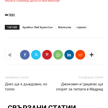
нашата страница ДЕБАТИ във Фейсбук
!
7880
ТАГОВЕ
Брайън Лий Кранстън
Малкълм
сериал
предишна статия
Следваща статия
Днес ще е дъждовно, но
Джокович и Циципас ще
топло
спорят за титлата в Мадрид
СВЪРЗАНИ СТАТИИ