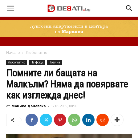
Начало
Любопитно
Любопитно
На фокус
Новина
Помните ли бащата на
Малкълм? Няма да повярвате
как изглежда днес!
от
Моника Доневска
-
12.05.2019, 08:00