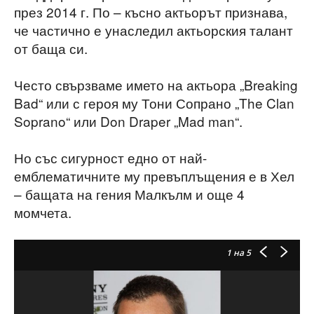
през 2014 г. По – късно актьорът признава,
че частично е унаследил актьорския талант
от баща си.
Често свързваме името на актьора „Breaking
Bad“ или с героя му Тони Сопрано „The Clan
Soprano“ или Don Draper „Mad man“.
Но със сигурност едно от най-
емблематичните му превъплъщения е в Хел
– бащата на гения Малкълм и още 4
момчета.
1
на 5