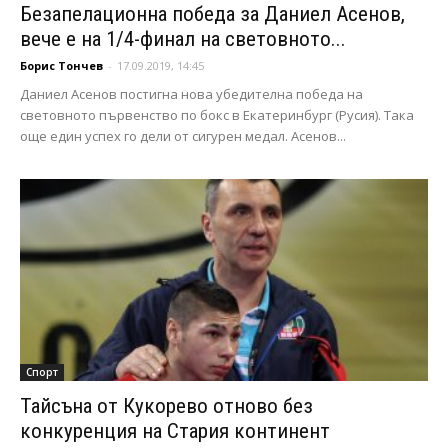
Безапелационна победа за Даниел Асенов,
вече е на 1/4-финал на световното...
Борис Тончев
-
17.09.2019, 14:45
Даниел Асенов постигна нова убедителна победа на
световното първенство по бокс в Екатеринбург (Русия). Така
още един успех го дели от сигурен медал. Асенов...
Спорт
Тайсъна от Кукорево отново без
конкуренция на Стария континент