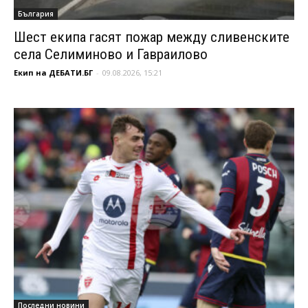
България
Шест екипа гасят пожар между сливенските
села Селиминово и Гавраилово
Екип на ДЕБАТИ.БГ
-
09.08.2026, 15:21
Последни новини