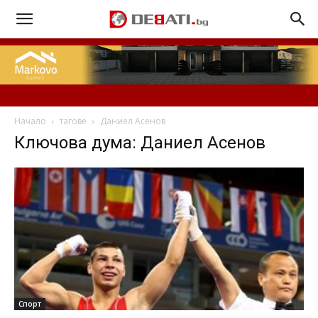
Начало
тагове
Даниел Асенов
Ключова дума: Даниел Асенов
Спорт