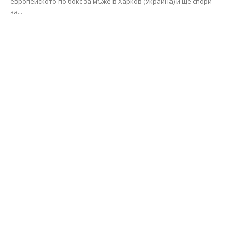
европейското по бокс за мъже в Харков (Украйна) и ще спори
за...