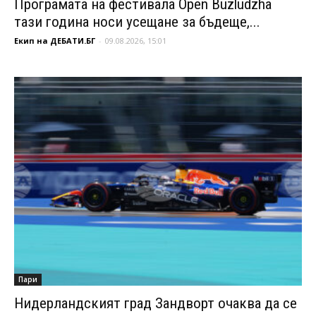
Програмата на фестивала Open Buzludzha
тази година носи усещане за бъдеще,...
Екип на ДЕБАТИ.БГ
-
09.08.2026, 15:01
Пари
Нидерландският град Зандворт очаква да се