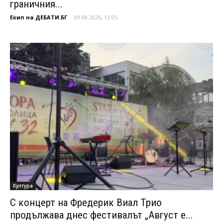
граничния...
Екип на ДЕБАТИ.БГ
-
09.08.2026, 13:05
Култура
С концерт на Фредерик Виал Трио
продължава днес фестивалът „Август е...