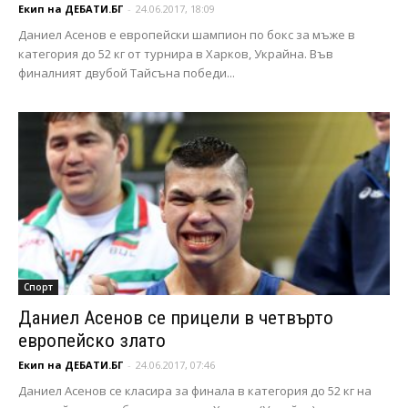
Екип на ДЕБАТИ.БГ
-
24.06.2017, 18:09
Даниел Асенов е европейски шампион по бокс за мъже в
категория до 52 кг от турнира в Харков, Украйна. Във
финалният двубой Тайсъна победи...
Спорт
Даниел Асенов се прицели в четвърто
европейско злато
Екип на ДЕБАТИ.БГ
-
24.06.2017, 07:46
Даниел Асенов се класира за финала в категория до 52 кг на