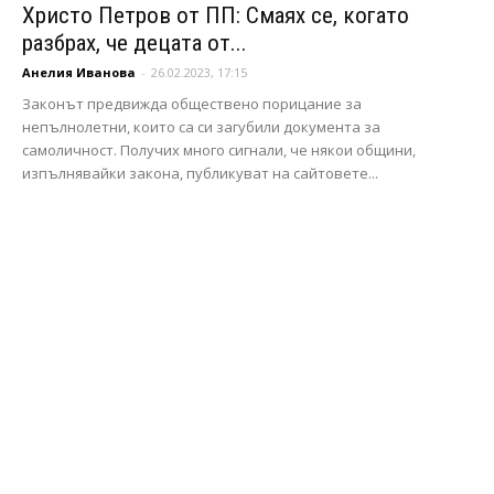
Христо Петров от ПП: Смаях се, когато
разбрах, че децата от...
Анелия Иванова
-
26.02.2023, 17:15
Законът предвижда обществено порицание за
непълнолетни, които са си загубили документа за
самоличност. Получих много сигнали, че някои общини,
изпълнявайки закона, публикуват на сайтовете...