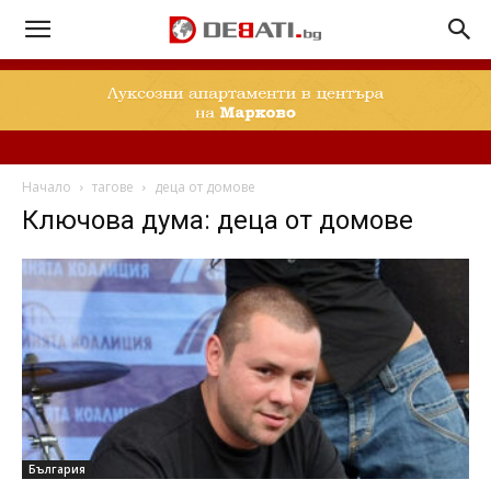
Начало
тагове
деца от домове
Ключова дума: деца от домове
България