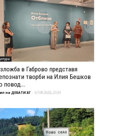
ултура
зложба в Габрово представя
епознати творби на Илия Бешков
о повод...
ип на ДЕБАТИ.БГ
-
07.08.2026, 21:01