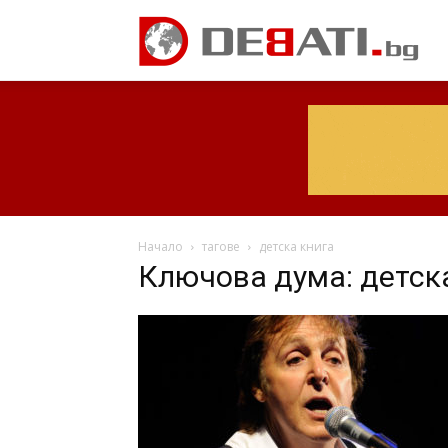
Начало
тагове
детска книга
Ключова дума: детск