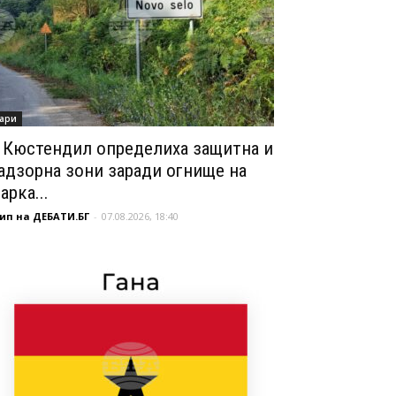
ари
 Кюстендил определиха защитна и
адзорна зони заради огнище на
арка...
ип на ДЕБАТИ.БГ
-
07.08.2026, 18:40