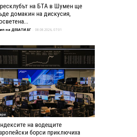
ресклубът на БТА в Шумен ще
ъде домакин на дискусия,
осветена...
ип на ДЕБАТИ.БГ
-
08.08.2026, 07:01
ари
ндексите на водещите
вропейски борси приключиха