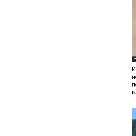
К
И
н
п
Ек