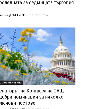
оследната за седмицата търговия
..
ип на ДЕБАТИ.БГ
-
07.08.2026, 21:45
оследни новини
енаторът на Конгреса на САЩ
добри номинации за няколко
лючови постове