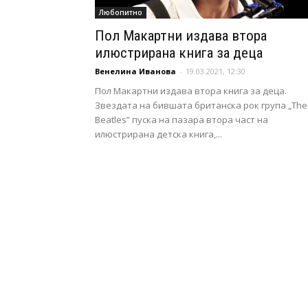
Любопитно
Пол Макартни издава втора
илюстрирана книга за деца
Венелина Иванова
-
19.03.2021, 12:30
Пол Макартни издава втора книга за деца.
Звездата на бившата британска рок група „The
Beatles” пуска на пазара втора част на
илюстрирана детска книга,...