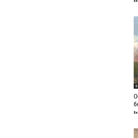
Ек
Б
О
б
Ек