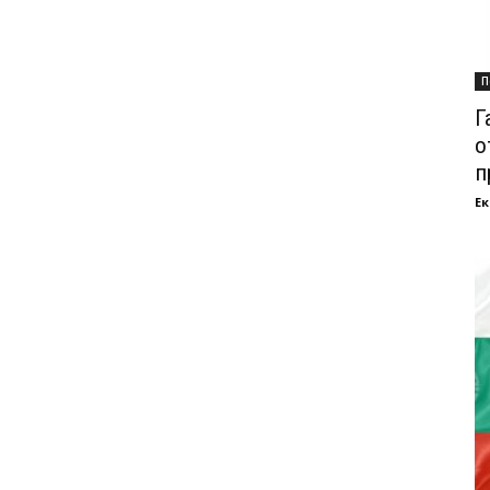
П
Г
о
п
Ек