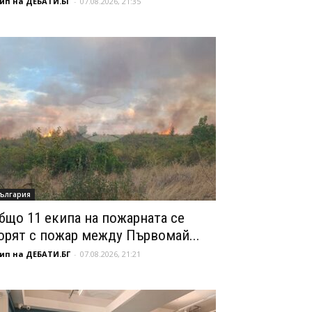
ип на ДЕБАТИ.БГ
-
07.08.2026, 21:35
ългария
бщо 11 екипа на пожарната се
орят с пожар между Първомай...
ип на ДЕБАТИ.БГ
-
07.08.2026, 21:21