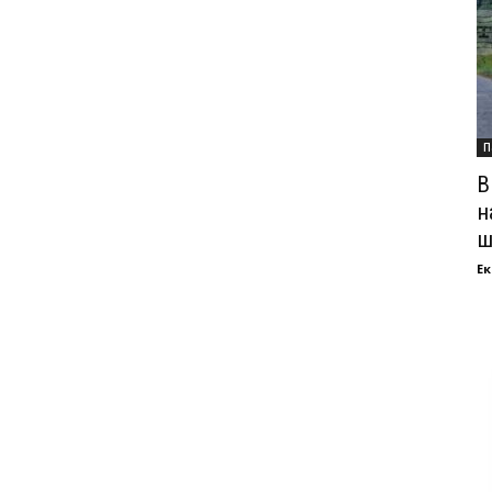
П
В
н
ш
Ек