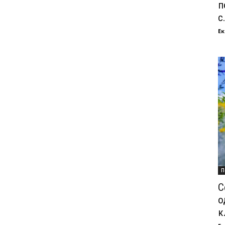
п
с.
Ек
П
С
о
к