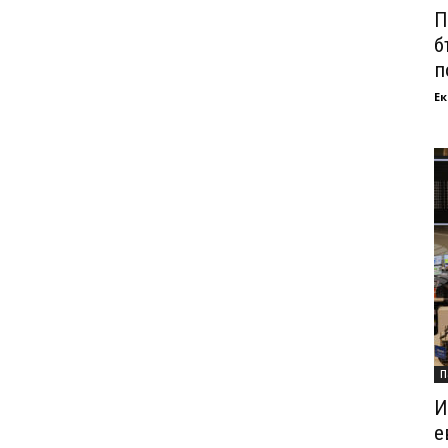
П
б
п
Ек
П
И
е