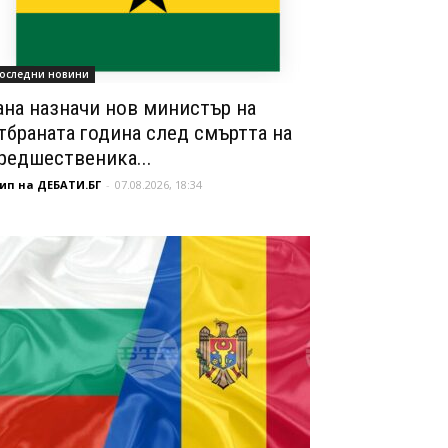
оследни новини
ана назначи нов министър на
тбраната година след смъртта на
редшественика...
ип на ДЕБАТИ.БГ
-
07.08.2026, 18:34