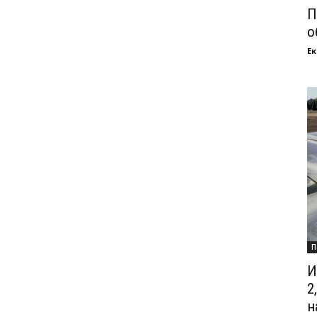
П
о
Ек
П
И
2
на