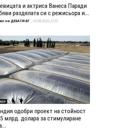
евицата и актриса Ванеса Паради
бяви раздялата си с режисьора и...
ип на ДЕБАТИ.БГ
-
06.08.2026, 21:01
ари
ндия одобри проект на стойност
,5 млрд. долара за стимулиране
...