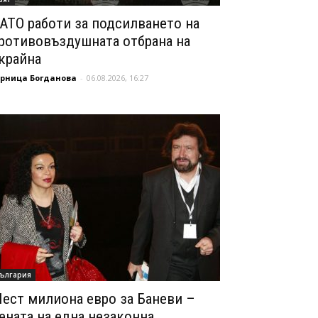
АТО работи за подсилването на
ротивовъздушната отбрана на
крайна
орница Богданова
-
06.08.2026, 16:27
ългария
ест милиона евро за Баневи –
ената на една незаконна