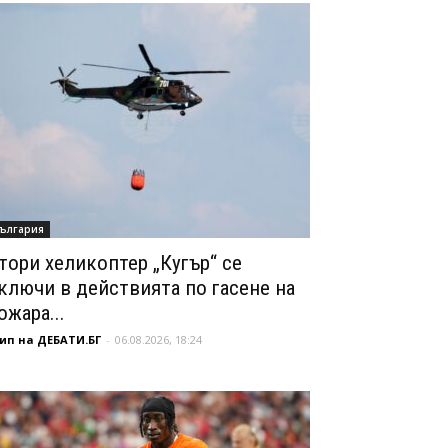
ългария
тори хеликоптер „Кугър“ се
ключи в действията по гасене на
ожара...
ип на ДЕБАТИ.БГ
-
06.08.2026, 18:24