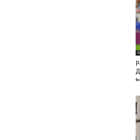
П
Р
Д
Ек