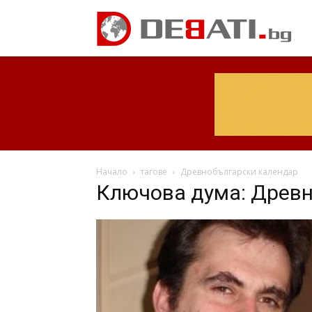
Начало
тагове
Древнобългарски календар
Ключова дума: Древн