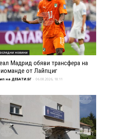
оследни новини
еал Мадрид обяви трансфера на
иоманде от Лайпциг
ип на ДЕБАТИ.БГ
-
06.08.2026, 18:11