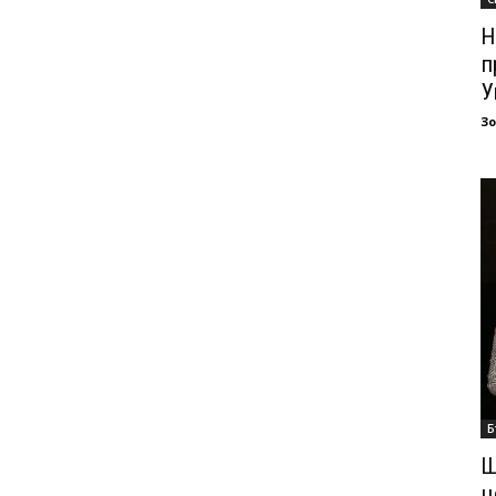
Н
п
У
З
Б
Ш
ц