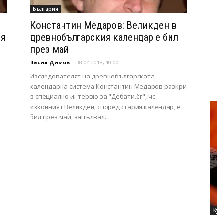
България
Константин Медаров: Великден в
ия
древнобългарския календар е бил
през май
Васил Димов
-
08.04.2018, 10:00
Изследователят на древнобългарската
календарна система Константин Медаров разкри
в специално интервю за "Дебати.бг", че
изконният Великден, според стария календар, е
бил през май, запълвал...
К