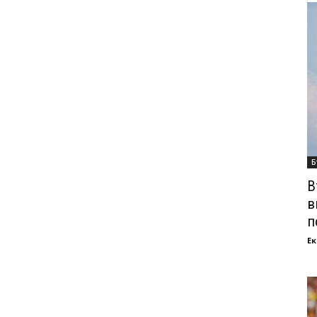
Б
В
в
п
Ек