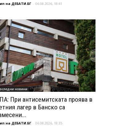
ип на ДЕБАТИ.БГ
-
06.08.2026, 18:41
оследни новини
ПА: При антисемитската проява в
етния лагер в Банско са
амесени...
ип на ДЕБАТИ.БГ
-
06.08.2026, 18:35