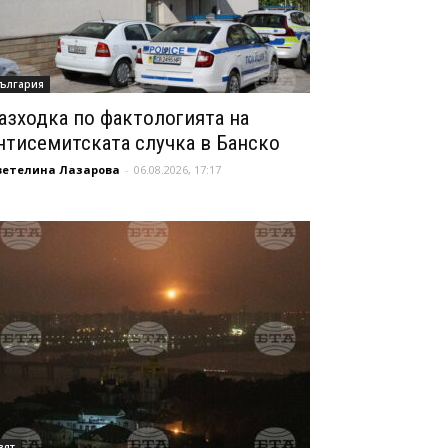
ългария
азходка по фактологията на
нтисемитската случка в Банско
ветелина Лазарова
-
06.08.2026, 17:17
вят