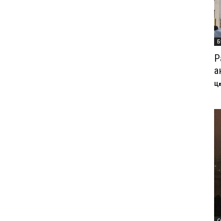
Б
Р
а
Ц
С