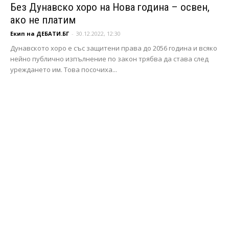
Без Дунавско хоро на Нова година – освен,
ако не платим
Екип на ДЕБАТИ.БГ
-
30.12.2022, 12:30
Дунавското хоро е със защитени права до 2056 година и всяко
нейно публично изпълнение по закон трябва да става след
уреждането им. Това посочиха...