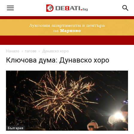
Начало
тагове
Дунавско хоро
Ключова дума: Дунавско хоро
България