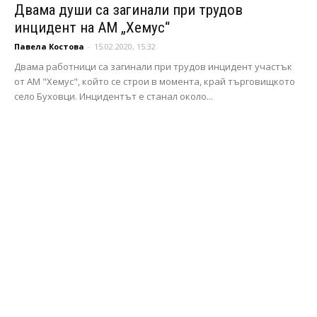
Двама души са загинали при трудов
инцидент на АМ „Хемус“
Павела Костова
-
15.02.2020, 15:32
Двама работници са загинали при трудов инцидент участък
от АМ "Хемус", който се строи в момента, край търговищкото
село Буховци. Инцидентът е станал около...