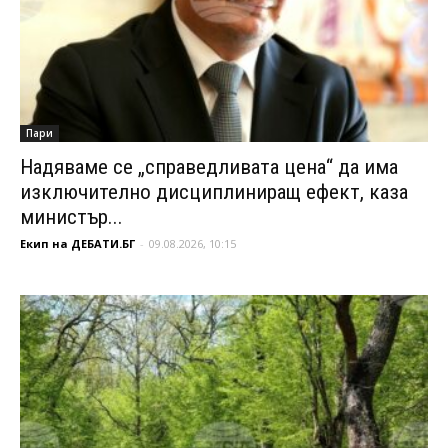
Пари
Надяваме се „справедливата цена“ да има
изключително дисциплиниращ ефект, каза
министър...
Екип на ДЕБАТИ.БГ
-
09.08.2026, 10:15