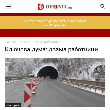
Начало
тагове
двама работници
Ключова дума: двама работници
България