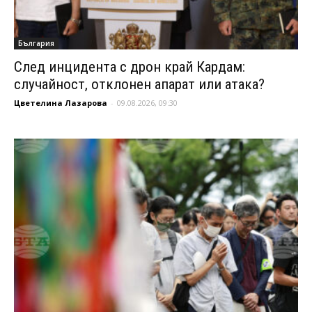
България
След инцидента с дрон край Кардам:
случайност, отклонен апарат или атака?
Цветелина Лазарова
-
09.08.2026, 09:30