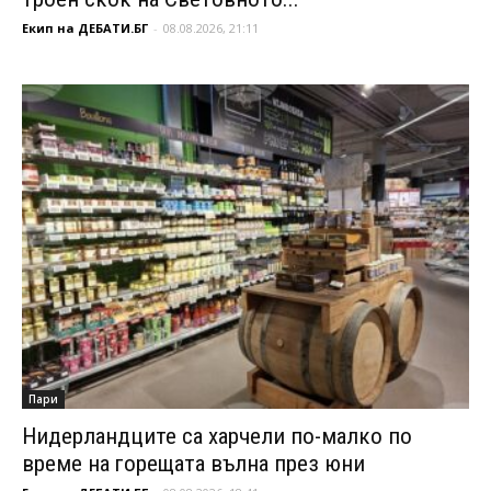
Екип на ДЕБАТИ.БГ
-
08.08.2026, 21:11
Пари
Нидерландците са харчели по-малко по
време на горещата вълна през юни