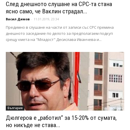
След днешното слушане на СРС-та стана
ясно само, че Ваклин страдал...
Васил Димов
-
11.01.2019, 23:34
Предимно в слушане на части от записи със СРС премина
днешното заседание по делото за предполагаем подкуп
срещу кмета на "Младост" Десислава Иванчева и...
България
Дюлгеров е „работил“ за 15-20% от сумата,
но никъде не става...