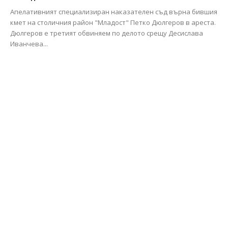
Апелативният специализиран наказателен съд върна бившия
кмет на столичния район "Младост" Петко Дюлгеров в ареста.
Дюлгеров е третият обвиняем по делото срещу Десислава
Иванчева...