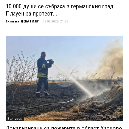
10 000 души се събраха в германския град
Плауен за протест...
Екип на ДЕБАТИ.БГ
-
08.08.2026, 21:35
България
Локализирани са пожарите в област Хасково,