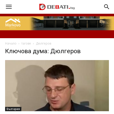
Начало
тагове
Дюлгеров
Ключова дума: Дюлгеров
България