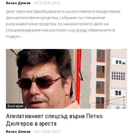
Васил Димов
-
04.12.2018, 20:22
Днес започна приобщаването на изготвените веществени
доказателствени средства, събрани със специални
разузнавателни средства, по наказателното дело на
Специализирания наказателен съд срещу обвинените в
подкуп...
България
Апелативният спецсъд върна Петко
Дюлгеров в ареста
Васил Димов
-
22.11.2018, 20:27