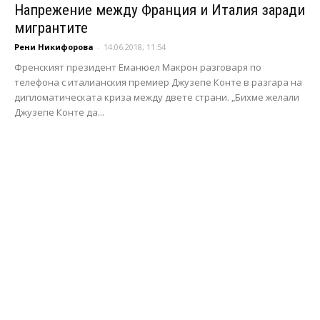
Напрежение между Франция и Италия заради
мигрантите
Рени Никифорова
-
14.06.2018, 11:54
Френският президент Еманюел Макрон разговаря по
телефона с италианския премиер Джузепе Конте в разгара на
дипломатическата криза между двете страни. „Бихме желали
Джузепе Конте да...