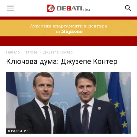
Начало
тагове
Джузепе Контер
Ключова дума: Джузепе Контер
В РАЗВИТИЕ