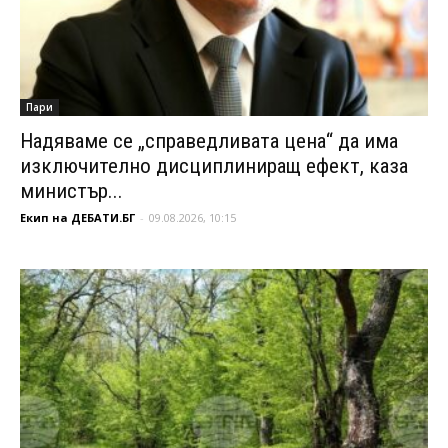
Пари
Надяваме се „справедливата цена“ да има
изключително дисциплиниращ ефект, каза
министър...
Екип на ДЕБАТИ.БГ
-
09.08.2026, 10:15