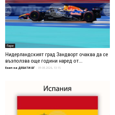
Пари
Нидерландският град Зандворт очаква да се
възползва още години наред от...
Екип на ДЕБАТИ.БГ
-
09.08.2026, 13:15