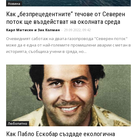
Новина
Как „безпрецедентните“ течове от Северен
поток ще въздействат на околната среда
Карл Матисен и Зак Колман
-
29.09.2022, 09:42
Очевидният саботаж на двата газопровода "Северен поток"
може да е една от най-големите промишлени аварии с метан в
историята, съобщиха учени в сряда, но...
Любопитно
Как Пабло Ескобар създаде екологична