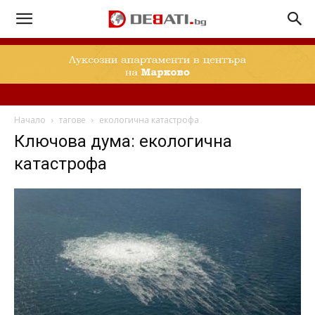
Начало
тагове
екологична катастрофа
Ключова дума: екологична
катастрофа