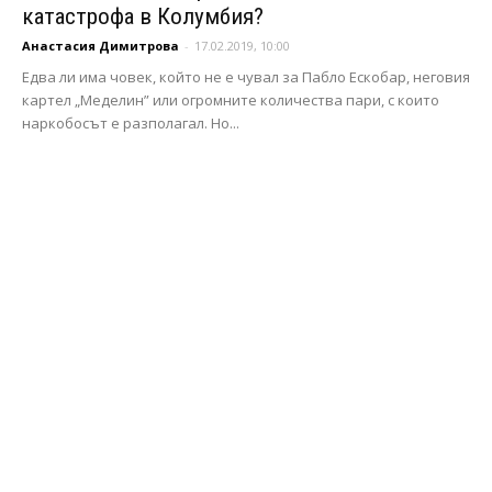
катастрофа в Колумбия?
Анастасия Димитрова
-
17.02.2019, 10:00
Едва ли има човек, който не е чувал за Пабло Ескобар, неговия
картел „Меделин” или огромните количества пари, с които
наркобосът е разполагал. Но...