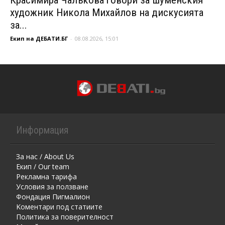
Красимира Чалъкова говори за шуменския
художник Никола Михайлов на дискусията
за...
Екип на ДЕБАТИ.БГ
-
08.08.2026, 15:01
Информация
За нас / About Us
Екип / Our team
Рекламна тарифа
Условия за ползване
Фондация Пигмалион
Kоментaри под статиите
Политика за поверителност