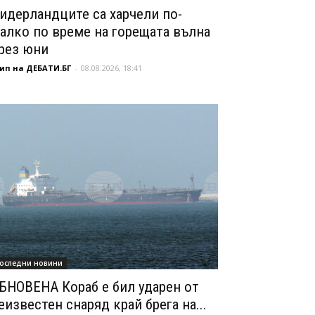
идерландците са харчели по-
алко по време на горещата вълна
рез юни
ип на ДЕБАТИ.БГ
-
08.08.2026, 18:41
оследни новини
БНОВЕНА Кораб е бил ударен от
еизвестен снаряд край брега на...