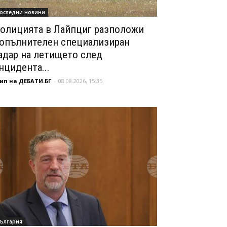
оследни новини
олицията в Лайпциг разположи
опълнителен специализиран
адар на летището след
нцидента...
ип на ДЕБАТИ.БГ
-
08.08.2026, 15:35
ългария