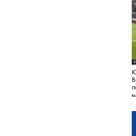
П
Ю
В
п
Ек