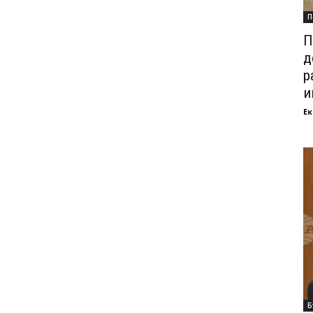
П
П
д
р
и
Ек
Б