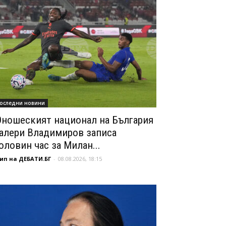
оследни новини
ношеският национал на България
алери Владимиров записа
оловин час за Милан...
ип на ДЕБАТИ.БГ
-
08.08.2026, 18:15