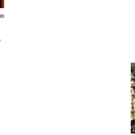
по
а
П