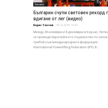
Начало
Българин счупи световен рекорд 
вдигане от лег (видео)
Борис Тончев
-
09.12.2019, 16:47
Между 28 ноември и 8 декември в Каунас, Литв
се проведе Европейското първенство по силов
трибой към международната федерация -
International Powerlifting Federation (IPF). В...