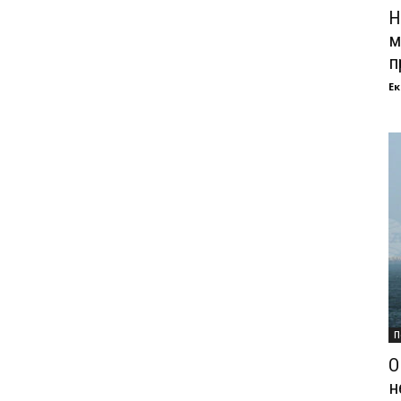
Н
м
п
Ек
П
О
н