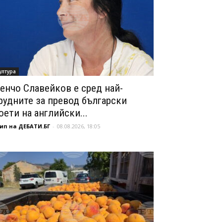
ултура
енчо Славейков е сред най-
рудните за превод български
оети на английски...
ип на ДЕБАТИ.БГ
-
08.08.2026, 18:05