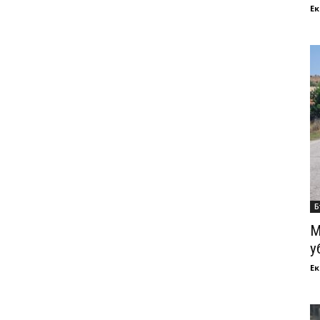
Ек
Б
М
у
Ек