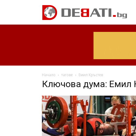
Начало
тагове
Емил Кръстев
Ключова дума: Емил 