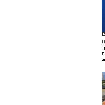
К
П
т
п
Ек