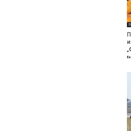
П
П
и
„
Ек