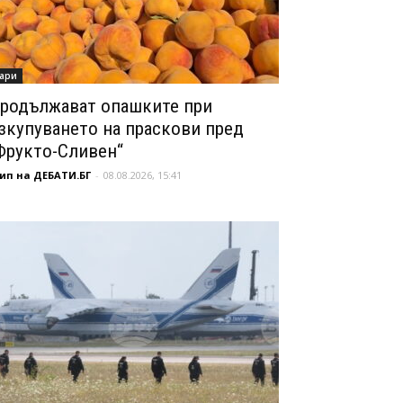
ари
родължават опашките при
зкупуването на праскови пред
Фрукто-Сливен“
ип на ДЕБАТИ.БГ
-
08.08.2026, 15:41