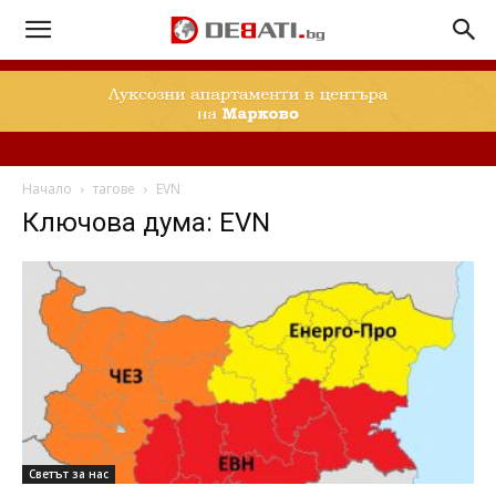
Начало
тагове
EVN
Ключова дума: EVN
Свeтът за нас