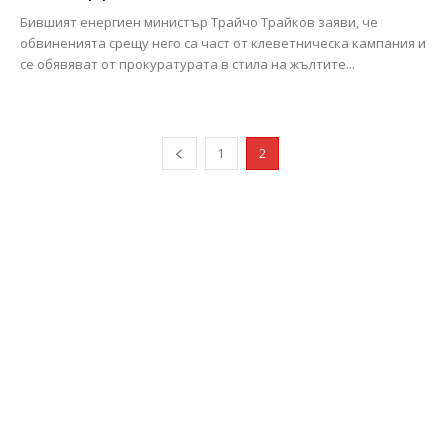
Бившият енергиен министър Трайчо Трайков заяви, че
обвиненията срещу него са част от клеветническа кампания и
се обявяват от прокуратурата в стила на жълтите...
1
2