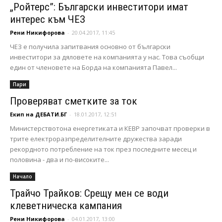
„Ройтерс”: Български инвеститори имат
интерес към ЧЕЗ
Рени Никифорова
-
20.04.2017, 11:45
ЧЕЗ е получила запитвания основно от български
инвеститори за дяловете на компанията у нас. Това съобщи
един от членовете на Борда на компанията Павел...
Пари
Проверяват сметките за ток
Екип на ДЕБАТИ.БГ
-
18.01.2017, 12:51
Министерствотона енергетиката и КЕВР започват проверки в
трите електроразпределителните дружества заради
рекордното потребление на ток през последните месец и
половина - два и по-високите...
Начало
Трайчо Трайков: Срещу мен се води
клеветническа кампания
Рени Никифорова
-
04.01.2017, 13:00