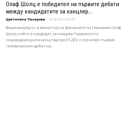
Олаф Шолц е победител на първите дебати
между кандидатите за канцлер...
Цветелина Лазарова
-
30.08.2021, 09:24
Вицеканцлерът и министър на финансите на Германия Олаф
Шолц, който е кандидат за канцлер Германската
социалдемократическа партия (ГСДП), е спечелил първия
телевизионен дебат на...