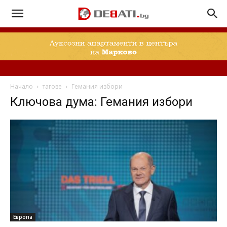
Начало
тагове
Гемания избори
Ключова дума: Гемания избори
Европа