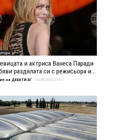
ултура
евицата и актриса Ванеса Паради
бяви раздялата си с режисьора и...
ип на ДЕБАТИ.БГ
-
06.08.2026, 21:01