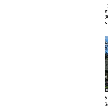
Т
и
3
Ек
П
У
З