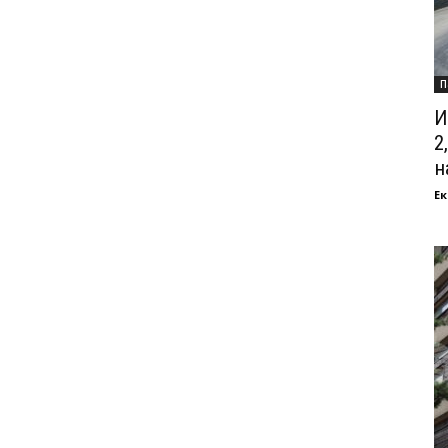
П
И
2
на
Ек