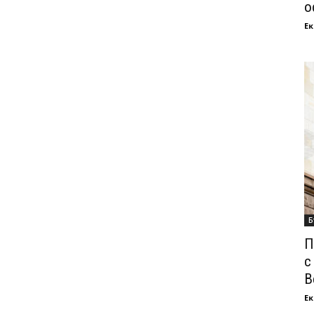
о
Ек
Б
П
с
В
Ек