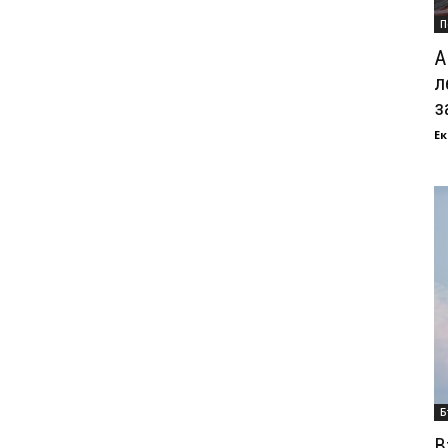
П
А
л
з
Ек
Б
В