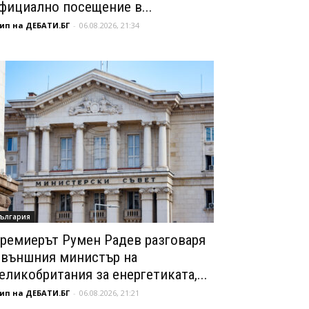
фициално посещение в...
ип на ДЕБАТИ.БГ
-
06.08.2026, 21:34
ългария
ремиерът Румен Радев разговаря
 външния министър на
еликобритания за енергетиката,...
ип на ДЕБАТИ.БГ
-
06.08.2026, 21:21