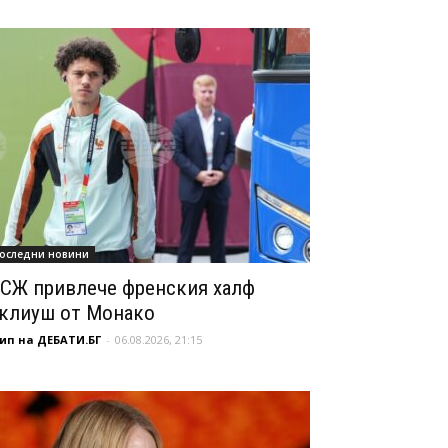
оследни новини
СЖ привлече френския халф
клиуш от Монако
ип на ДЕБАТИ.БГ
-
06.08.2026, 21:15