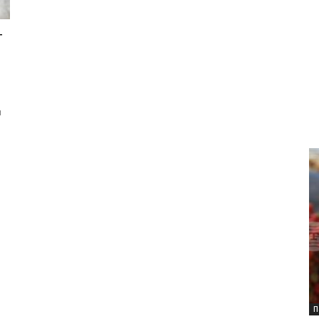
т
я
П