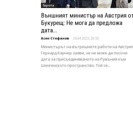
Европа
Външният министър на Австрия о
Букурещ: Не мога да предложа
дата...
Асен Стефанов
-
26.04.2023, 20:53
Министърът на вътрешните работи на Австри
Герхард Карнер заяви, че не може да посочи
дата за присъединяването на Румъния към
Шенгенското пространство. Той се...