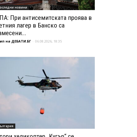
оследни новини
ПА: При антисемитската проява в
етния лагер в Банско са
амесени...
ип на ДЕБАТИ.БГ
-
06.08.2026, 18:35
ългария
тори хеликоптер „Кугър“ се