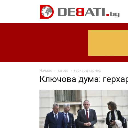
Начало
тагове
герхард карнер
Ключова дума: герха