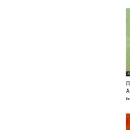
П
П
А
Ек