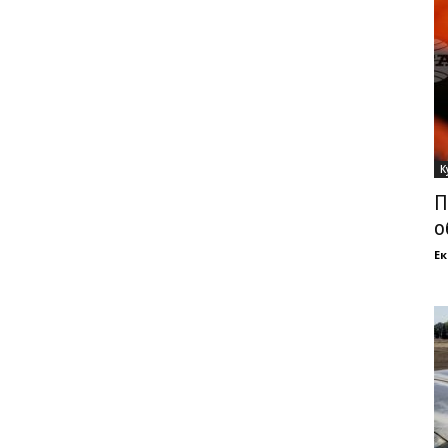
К
П
о
Ек