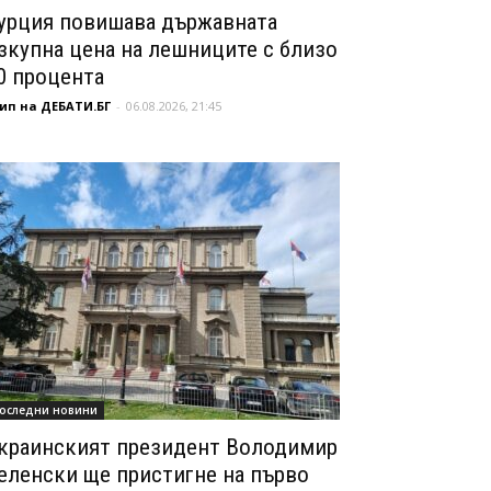
урция повишава държавната
зкупна цена на лешниците с близо
0 процента
ип на ДЕБАТИ.БГ
-
06.08.2026, 21:45
оследни новини
краинският президент Володимир
еленски ще пристигне на първо