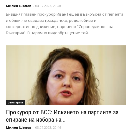
Милен Шопов
-
04.07.2023, 20:40
Бившият главен прокурор Иван Гешев възкръсна от пепелта
и обяви, че създава гражданско, родолюбиво и
консервативно движение, наречено "Справедливост за
България". В нарочно видеобръщение той...
България
Прокурор от ВСС: Искането на партиите за
спиране на избора на...
Милен Шопов
-
03.07.2023, 20:46