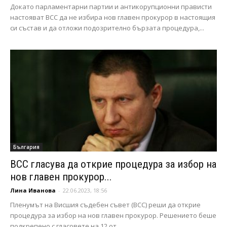
Докато парламентарни партии и антикорупционни прависти
настояват ВСС да не избира нов главен прокурор в настоящия
си състав и да отложи подозрително бързата процедура,...
България
ВСС гласува да открие процедура за избор на
нов главен прокурор...
Лина Иванова
-
22.06.2023, 18:56
Пленумът на Висшия съдебен съвет (ВСС) реши да открие
процедура за избор на нов главен прокурор. Решението беше
подкрепено с гласовете на 12 от...