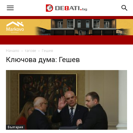
Начало
тагове
Гешев
Ключова дума: Гешев
България