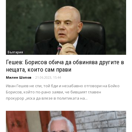
България
Гешев: Борисов обича да обвинява другите в
нещата, които сам прави
Милен Шопов
-
21.06.2023, 15:44
Иван Гешев не спи, той бди и незабавно отговори на Бойко
Борисов, който по-рано заяви, че бившият главен
прокурор „иска да влезе в политиката на...