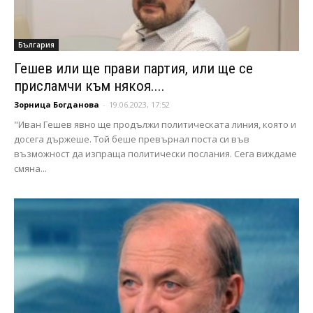
България
Гешев или ще прави партия, или ще се
присламчи към някоя....
Зорница Богданова
-
19.06.2023, 17:52
"Иван Гешев явно ще продължи политическата линия, която и
досега държеше. Той беше превърнал поста си във
възможност да изпраща политически послания. Сега виждаме
смяна...