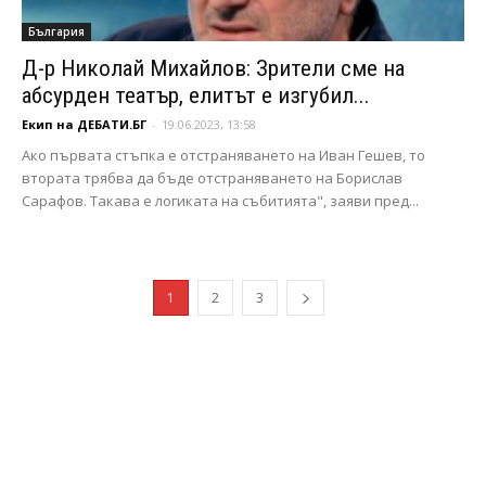
България
Д-р Николай Михайлов: Зрители сме на
абсурден театър, елитът е изгубил...
Екип на ДЕБАТИ.БГ
-
19.06.2023, 13:58
Ако първата стъпка е отстраняването на Иван Гешев, то
втората трябва да бъде отстраняването на Борислав
Сарафов. Такава е логиката на събитията", заяви пред...
1
2
3