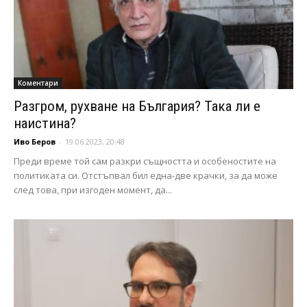
Коментари
Разгром, рухване на България? Така ли е
наистина?
Иво Беров
-
19.06.2023, 20:48
Преди време той сам разкри същността и особеностите на
политиката си. Отстъпвал бил една-две крачки, за да може
след това, при изгоден момент, да...