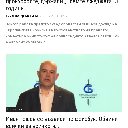
прокурорите, държали „Осемте джуджета“ 3
години...
Екип на ДЕБАТИ.БГ
-
06.07.2023, 10:32
„Много работа предстои след оповестения вчера доклад на
Европейската комисия за върховенството на правото“,
коментира министърът на правосъдието Атанас Славов. Той
е напълно съгласен с...
България
Иван Гешев се възвиси по фейсбук. Обвини
всички за всичко и...