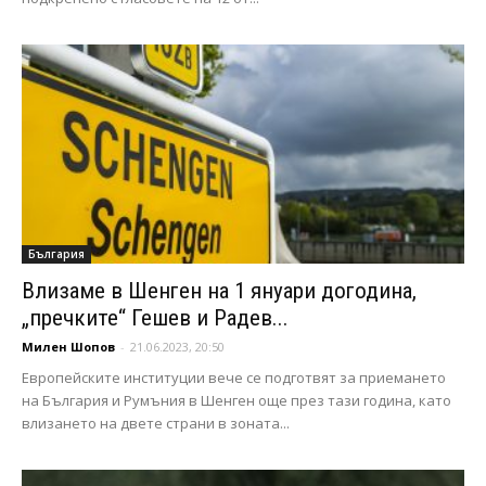
България
Влизаме в Шенген на 1 януари догодина,
„пречките“ Гешев и Радев...
Милен Шопов
-
21.06.2023, 20:50
Европейските институции вече се подготвят за приемането
на България и Румъния в Шенген още през тази година, като
влизането на двете страни в зоната...