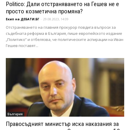
Politico: Дали отстраняването на Гешев не е
просто козметична промяна?
Екип на ДЕБАТИ.БГ
-
29.08.2023, 14:09
Отстраняването на главния прокурор повдига въпроси за
съдебната реформа в България, пише европейското издание
„Политико“ и отбелязва, че политическите аспирации на Иван
Гешев поставят...
България
Правосъдният министър иска наказания за