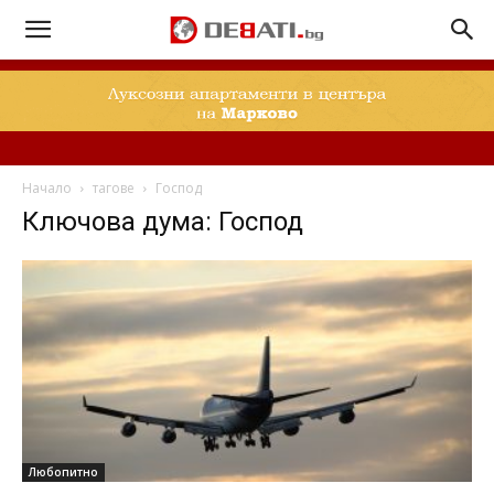
Начало
тагове
Господ
Ключова дума: Господ
Любопитно