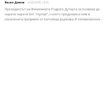
Васил Димов
-
26.06.2018, 14:35
Президентът на Филипините Родриго Дутерте си позвили да
нарече нарече Бог "глупав", с което предизвика гняв в
населената предимно от католици държава. В телевизионна...