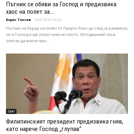
Пътник се обяви за Господ и предизвика
хаос на полет за...
Борис Тончев
-
04.07.2019, 06:56
Пътник на борда на полет от Пуерто Рико до САЩ се развикал,
че е Господ и ще спаси човечеството. 30-годишният мъж
опитал да влезе при...
Свят
Филипинският президент предизвика гняв,
като нарече Господ „глупав“