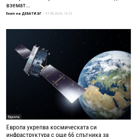
вземат...
Екип на ДЕБАТИ.БГ
-
07.08.2026, 16:12
Европа
Европа укрепва космическата си
инфраструктура с още 66 спътника за