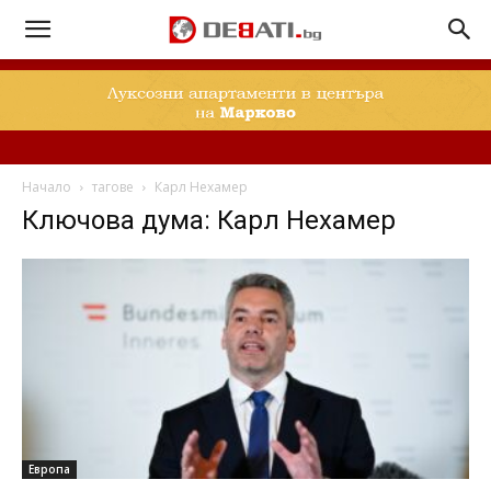
Начало
тагове
Карл Нехамер
Ключова дума: Карл Нехамер
Европа