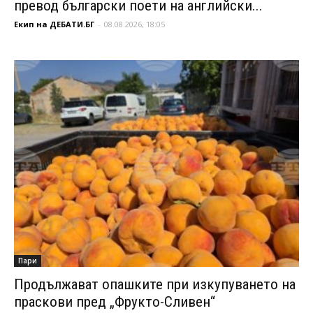
превод български поети на английски...
Екип на ДЕБАТИ.БГ
-
08.08.2026, 18:05
Пари
Продължават опашките при изкупуването на
праскови пред „Фрукто-Сливен“