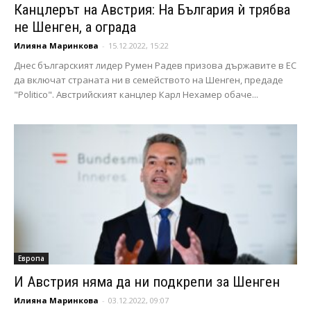
Канцлерът на Австрия: На България ѝ трябва
не Шенген, а ограда
Илияна Маринкова
-
15.12.2022, 15:22
Днес българският лидер Румен Радев призова държавите в ЕС
да включат страната ни в семейството на Шенген, предаде
"Politico". Австрийският канцлер Карл Нехамер обаче...
Европа
И Австрия няма да ни подкрепи за Шенген
Илияна Маринкова
-
03.12.2022, 09:07