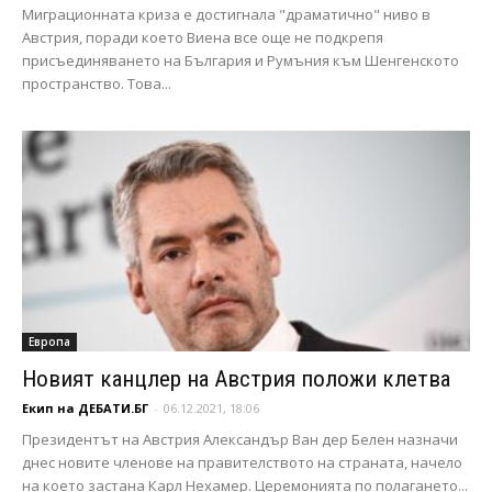
Миграционната криза е достигнала "драматично" ниво в
Австрия, поради което Виена все още не подкрепя
присъединяването на България и Румъния към Шенгенското
пространство. Това...
Европа
Новият канцлер на Австрия положи клетва
Екип на ДЕБАТИ.БГ
-
06.12.2021, 18:06
Президентът на Австрия Александър Ван дер Белен назначи
днес новите членове на правителството на страната, начело
на което застана Карл Нехамер. Церемонията по полагането...