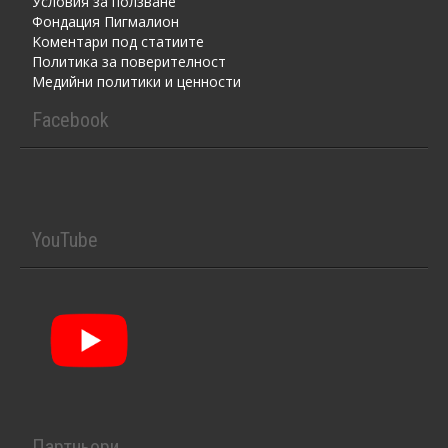
Условия за ползване
Фондация Пигмалион
Kоментaри под статиите
Политика за поверителност
Медийни политики и ценности
Facebook
YouTube
Партньори