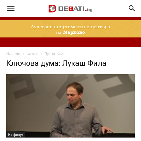
Начало
тагове
Лукаш Фила
Ключова дума: Лукаш Фила
На фокус