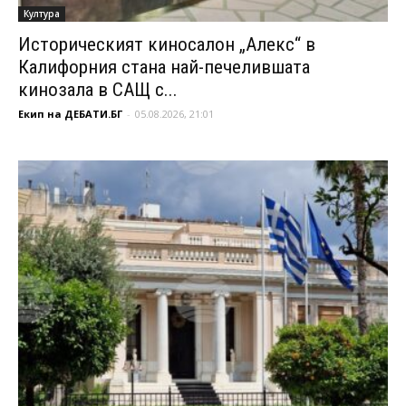
Култура
Историческият киносалон „Алекс“ в
Калифорния стана най-печелившата
кинозала в САЩ с...
Екип на ДЕБАТИ.БГ
-
05.08.2026, 21:01