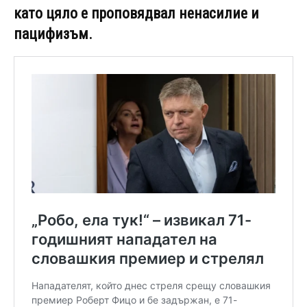
като цяло е проповядвал ненасилие и
пацифизъм.