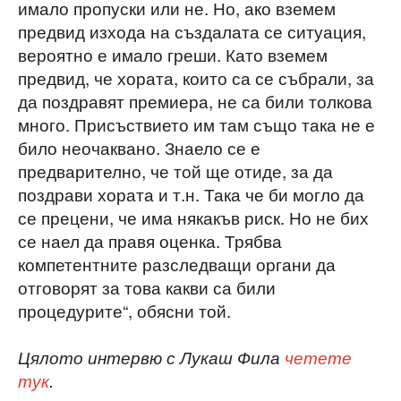
имало пропуски или не. Но, ако вземем
предвид изхода на създалата се ситуация,
вероятно е имало греши. Като вземем
предвид, че хората, които са се събрали, за
да поздравят премиера, не са били толкова
много. Присъствието им там също така не е
било неочаквано. Знаело се е
предварително, че той ще отиде, за да
поздрави хората и т.н. Така че би могло да
се прецени, че има някакъв риск. Но не бих
се наел да правя оценка. Трябва
компетентните разследващи органи да
отговорят за това какви са били
процедурите“, обясни той.
Цялото интервю с Лукаш Фила
четете
тук
.