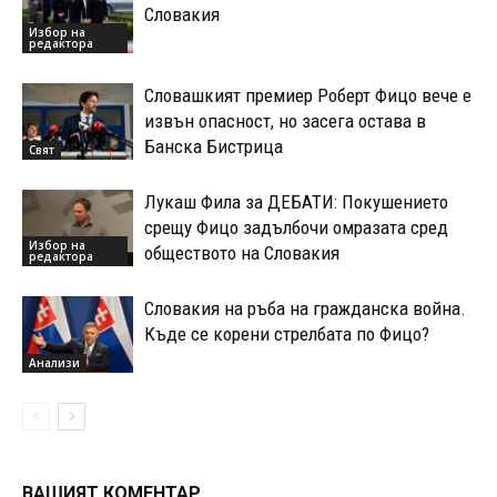
Словакия
Избор на
редактора
Словашкият премиер Роберт Фицо вече е
извън опасност, но засега остава в
Банска Бистрица
Свят
Лукаш Фила за ДЕБАТИ: Покушението
срещу Фицо задълбочи омразата сред
Избор на
обществото на Словакия
редактора
Словакия на ръба на гражданска война.
Къде се корени стрелбата по Фицо?
Анализи
ВАШИЯТ КОМЕНТАР