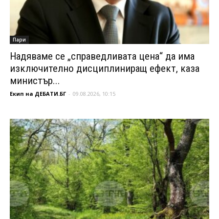
Пари
Надяваме се „справедливата цена“ да има
изключително дисциплиниращ ефект, каза
министър...
Екип на ДЕБАТИ.БГ
-
09.08.2026, 10:15