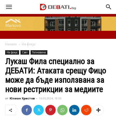
Начало
На фокус
На фокус
Свят
Топновина
Лукаш Фила специално за
ДЕБАТИ: Атаката срещу Фицо
може да бъде използвана за
нови рестрикции за медиите
от
Юлиан Христов
-
16.05.2024, 18:33