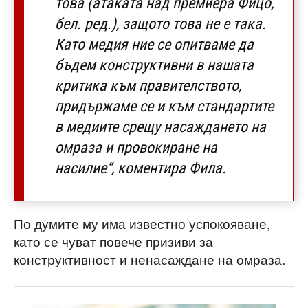
това (атаката над премиера Фицо,
бел. ред.), защото това не е така.
Като медия ние се опитваме да
бъдем конструктивни в нашата
критика към правителството,
придържаме се и към стандартите
в медиите срещу насаждането на
омраза и провокиране на
насилие“, коментира Фила.
По думите му има известно успокояване,
като се чуват повече призиви за
конструктивност и ненасаждане на омраза.