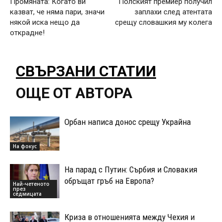
Промяната: Когато ви
Полският премиер получил
казват, че няма пари, значи
заплахи след атентата
някой иска нещо да
срещу словашкия му колега
открадне!
СВЪРЗАНИ СТАТИИ
ОЩЕ ОТ АВТОРА
Орбан написа донос срещу Украйна
На фокус
На парад с Путин: Сърбия и Словакия
обръщат гръб на Европа?
Най-четеното
през
седмицата
Криза в отношенията между Чехия и