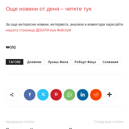
Още новини от деня – четете тук
За още интересни новини, интервюта, анализи и коментари харесайте
нашата страница ДЕБАТИ във Фейсбук
!
390
ТАГОВЕ
Дневник
Лукаш Фила
Робърт Фицо
Словакия
предишна статия
Следваща статия