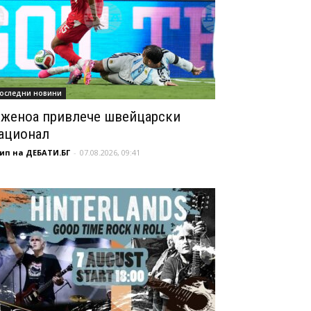
оследни новини
женоа привлече швейцарски
ационал
ип на ДЕБАТИ.БГ
-
07.08.2026, 09:41