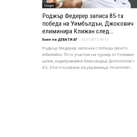
Спорт
Роджър Федерер записа 85-та
победа на Уимбълдън, Джокович
елиминира Клижан след...
Екип на ДЕБАТИ.БГ
-
05.07.2017, 09:15
Роджър Федерер започна с победа своето
юбилейно 70-то участие на турнир от Големия
шлем, надигравайки Александър Долгополов с
6:3, 3:0 и отказване на украинеца. Носителят...