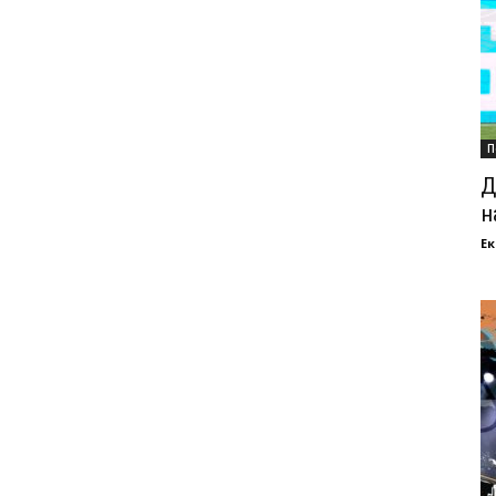
П
Д
н
Ек