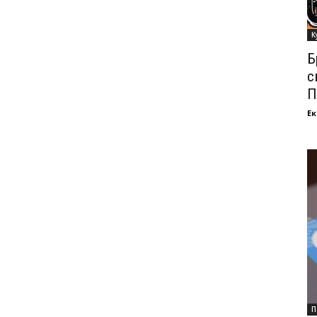
К
Б
с
П
Ек
П