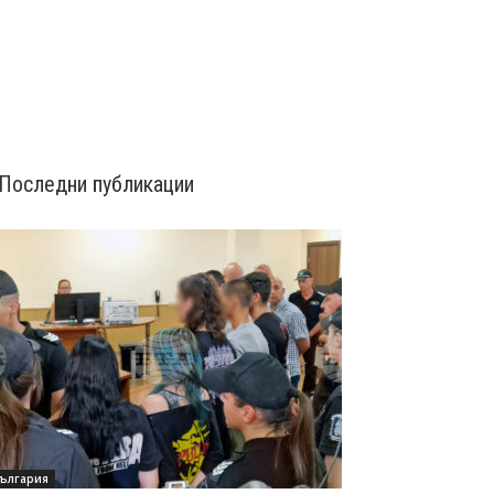
Последни публикации
ългария