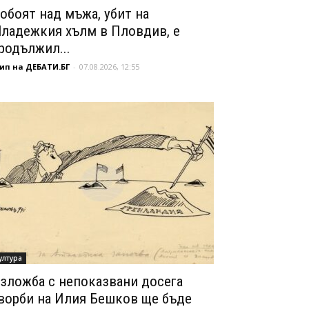
обоят над мъжа, убит на
ладежкия хълм в Пловдив, е
родължил...
ип на ДЕБАТИ.БГ
-
07.08.2026, 12:55
ултура
зложба с непоказвани досега
ворби на Илия Бешков ще бъде