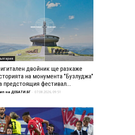
ългария
игитален двойник ще разкаже
сторията на монумента "Бузлуджа"
а предстоящия фестивал...
ип на ДЕБАТИ.БГ
-
07.08.2026, 09:51