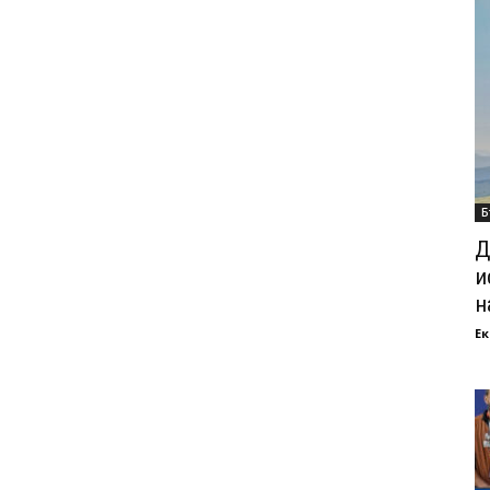
Б
Д
и
н
Ек