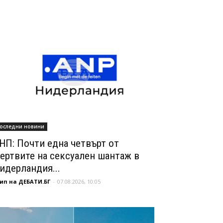
оследни новини
НП: Почти една четвърт от
ертвите на сексуален шантаж в
идерландия...
ип на ДЕБАТИ.БГ
-
07.08.2026, 10:05