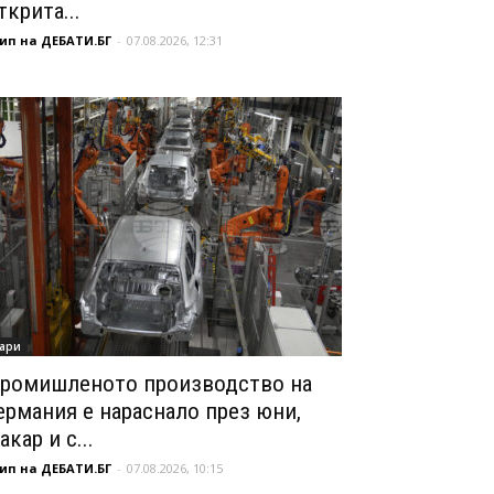
ткрита...
ип на ДЕБАТИ.БГ
-
07.08.2026, 12:31
ари
ромишленото производство на
ермания е нараснало през юни,
акар и с...
ип на ДЕБАТИ.БГ
-
07.08.2026, 10:15