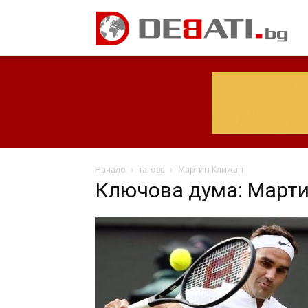
Начало
тагове
Мартин Клижан
Ключова дума: Март