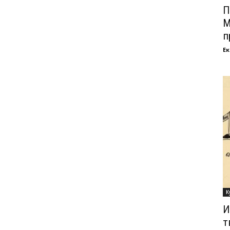
П
М
п
Ек
К
И
т