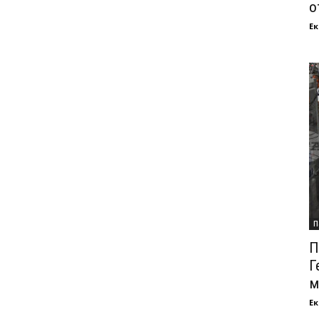
о
Ек
П
П
Г
м
Ек