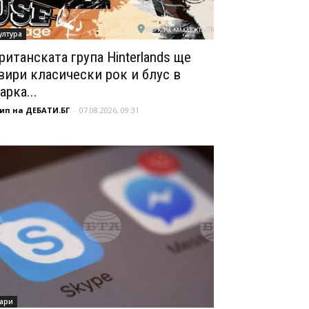
ултура
ританската група Hinterlands ще
вири класически рок и блус в
арка...
ип на ДЕБАТИ.БГ
-
07.08.2026, 09:31
ари