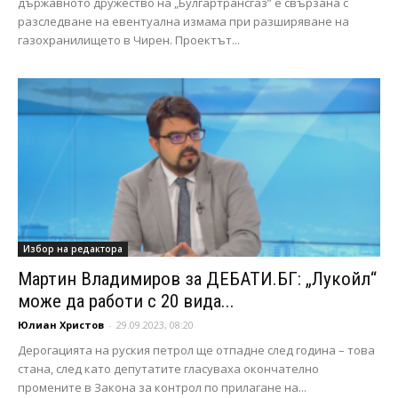
държавното дружество на „Булгартрансгаз” е свързана с
разследване на евентуална измама при разширяване на
газохранилището в Чирен. Проектът...
Избор на редактора
Мартин Владимиров за ДЕБАТИ.БГ: „Лукойл“
може да работи с 20 вида...
Юлиан Христов
-
29.09.2023, 08:20
Дерогацията на руския петрол ще отпадне след година – това
стана, след като депутатите гласуваха окончателно
промените в Закона за контрол по прилагане на...