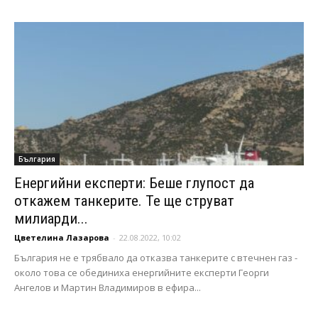
България
Енергийни експерти: Беше глупост да
откажем танкерите. Те ще струват
милиарди...
Цветелина Лазарова
-
22.08.2022, 10:02
България не е трябвало да отказва танкерите с втечнен газ -
около това се обединиха енергийните експерти Георги
Ангелов и Мартин Владимиров в ефира...