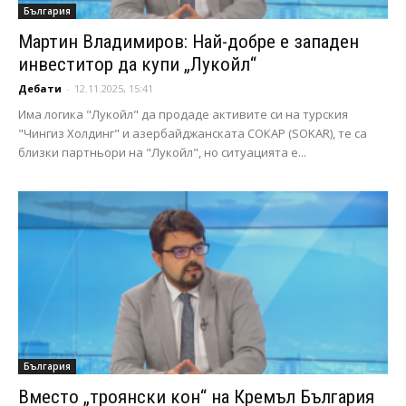
България
Мартин Владимиров: Най-добре е западен
инвеститор да купи „Лукойл“
Дебати
-
12.11.2025, 15:41
Има логика "Лукойл" да продаде активите си на турския
"Чингиз Холдинг" и азербайджанската СОКАР (SOKAR), те са
близки партньори на "Лукойл", но ситуацията е...
България
Вместо „троянски кон“ на Кремъл България