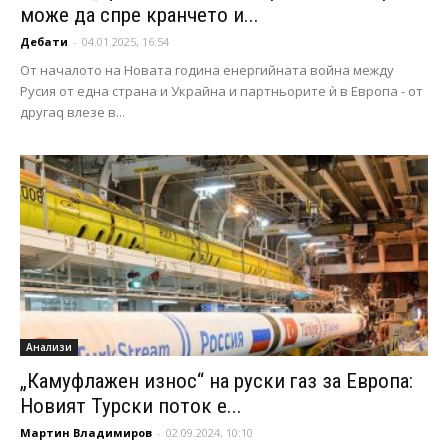
може да спре кранчето и...
Дебати
-
04.01.2025, 16:54
От началото на Новата година енергийната война между
Русия от една страна и Украйна и партньорите ѝ в Европа - от
другаq влезе в...
Анализи
„Камуфлажен износ“ на руски газ за Европа:
Новият Турски поток е...
Мартин Владимиров
-
02.09.2024, 10:10