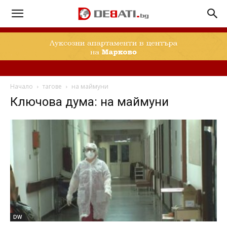
Начало
тагове
на маймуни
Ключова дума: на маймуни
DW