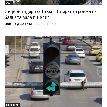
Свят
Съдебен удар по Тръмп: Спират строежа на
балната зала в Белия...
Екип на ДЕБАТИ.БГ
-
08.08.2026, 07:54
България