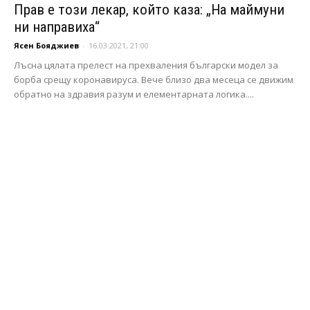
Прав е този лекар, който каза: „На маймуни
ни направиха“
Ясен Бояджиев
-
16.03.2021, 21:00
Лъсна цялата прелест на прехваления български модел за
борба срещу коронавируса. Вече близо два месеца се движим
обратно на здравия разум и елементарната логика....