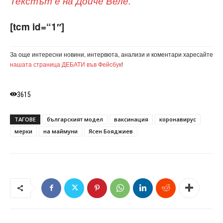
Текстът е на Дойче Веле.
[tcm id=“1″]
За още интересни новини, интервюта, анализи и коментари харесайте
нашата страница ДЕБАТИ във Фейсбук
!
3615
ТАГОВЕ
българският модел
ваксинация
коронавирус
мерки
на маймуни
Ясен Бояджиев