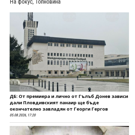
На фокус
,
Топновина
ДБ: От премиера и лично от Гълъб Донев зависи
дали Пловдивският панаир ще бъде
окончателно завладян от Георги Гергов
05.08.2026, 17:20