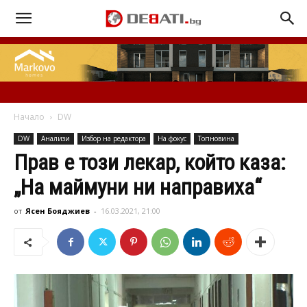
Начало
DW
DW
Анализи
Избор на редактора
На фокус
Топновина
Прав е този лекар, който каза:
„На маймуни ни направиха“
от
Ясен Бояджиев
-
16.03.2021, 21:00