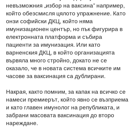
невъзможния „избор на ваксина” например,
който обезсмисля цялото упражнение. Като
онзи софийски ДКЦ, който няма
имунизационен център, но пък фигурира в
електронната платформа и събира
пациенти за имунизация. Или като
варненския ДКЦ, в който организацията
вървяла много стройно, докато не се
оказало, че в новата система всичките им
часове за ваксинация са дублирани.
Накрая, както помним, за капак на всичко се
намеси премиерът, който явно се възприема
и като главен имунолог на републиката, и
забрани масовата ваксинация до второ
нареждане.