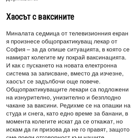
Хаосът с ваксините
Миналата седмица от телевизионния екран
я произнесе общопрактикуващ лекар от
София – за да опише ситуацията, в която се
намират колегите му покрай ваксинацията.
И как с пускането на новата електронна
система за записване, вместо да изчезне,
хаосът се задълбочи още повече.
Общопрактикуващите лекари са подложени
на изнурително, унизително и безплодно
чакане за ваксини. Редихме се на опашки на
студа и снега, като едно време за банани, в
момента колегите искат да се откажат, но
искам да ги призова да не го правят, защото
сме поели отговорност към нашите