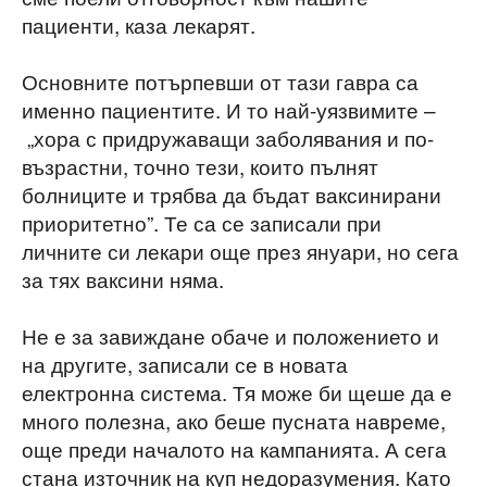
пациенти, каза лекарят.
Основните потърпевши от тази гавра са
именно пациентите. И то най-уязвимите –
„хора с придружаващи заболявания и по-
възрастни, точно тези, които пълнят
болниците и трябва да бъдат ваксинирани
приоритетно”. Те са се записали при
личните си лекари още през януари, но сега
за тях ваксини няма.
Не е за завиждане обаче и положението и
на другите, записали се в новата
електронна система. Тя може би щеше да е
много полезна, ако беше пусната навреме,
още преди началото на кампанията. А сега
стана източник на куп недоразумения. Като