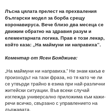
Лъсна цялата прелест на прехваления
български модел за борба срещу
коронавируса. Вече близо два месеца се
движим обратно на здравия разум и
елементарната логика. Прав е този лекар,
който каза: „На маймуни ни направиха“.
Коментар от Ясен Бояджиев:
„На маймуни ни направиха.” Не знам какъв е
произходът на тази фраза, но тя като че ли
се утвърди трайно в езика при най-различни
житейски ситуации. Във всеки случай
изглежда универсално приложима към кажи-
речи всичко, свързано с управлението на
държавата.