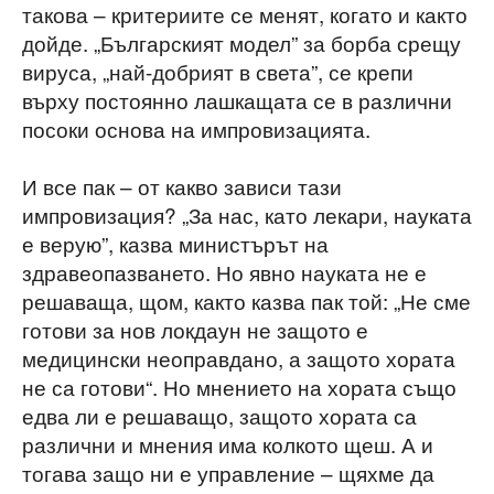
такова – критериите се менят, когато и както
дойде. „Българският модел” за борба срещу
вируса, „най-добрият в света”, се крепи
върху постоянно лашкащата се в различни
посоки основа на импровизацията.
И все пак – от какво зависи тази
импровизация? „За нас, като лекари, науката
е верую”, казва министърът на
здравеопазването. Но явно науката не е
решаваща, щом, както казва пак той: „Не сме
готови за нов локдаун не защото е
медицински неоправдано, а защото хората
не са готови“. Но мнението на хората също
едва ли е решаващо, защото хората са
различни и мнения има колкото щеш. А и
тогава защо ни е управление – щяхме да