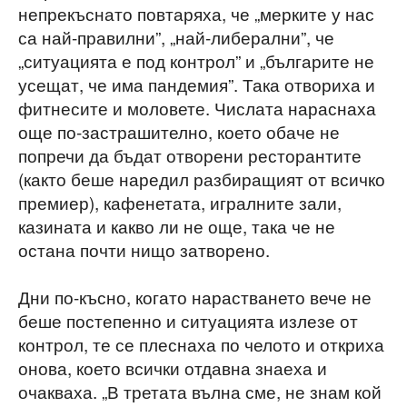
непрекъснато повтаряха, че „мерките у нас
са най-правилни”, „най-либерални”, че
„ситуацията е под контрол” и „българите не
усещат, че има пандемия”. Така отвориха и
фитнесите и моловете. Числата нараснаха
още по-застрашително, което обаче не
попречи да бъдат отворени ресторантите
(както беше наредил разбиращият от всичко
премиер), кафенетата, игралните зали,
казината и какво ли не още, така че не
остана почти нищо затворено.
Дни по-късно, когато нарастването вече не
беше постепенно и ситуацията излезе от
контрол, те се плеснаха по челото и откриха
онова, което всички отдавна знаеха и
очакваха. „В третата вълна сме, не знам кой