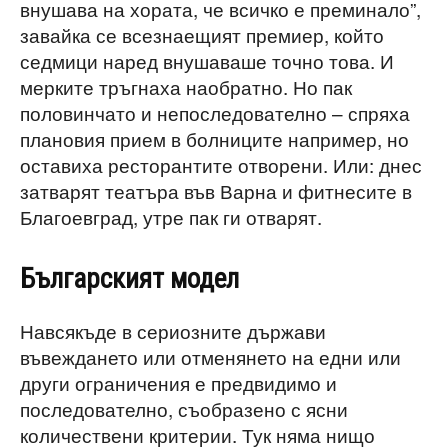
внушава на хората, че всичко е преминало”,
завайка се всезнаещият премиер, който
седмици наред внушаваше точно това. И
мерките тръгнаха наобратно. Но пак
половинчато и непоследователно – спряха
плановия прием в болниците например, но
оставиха ресторантите отворени. Или: днес
затварят театъра във Варна и фитнесите в
Благоевград, утре пак ги отварят.
Българският модел
Навсякъде в сериозните държави
въвеждането или отменянето на едни или
други ограничения е предвидимо и
последователно, съобразено с ясни
количествени критерии. Тук няма нищо