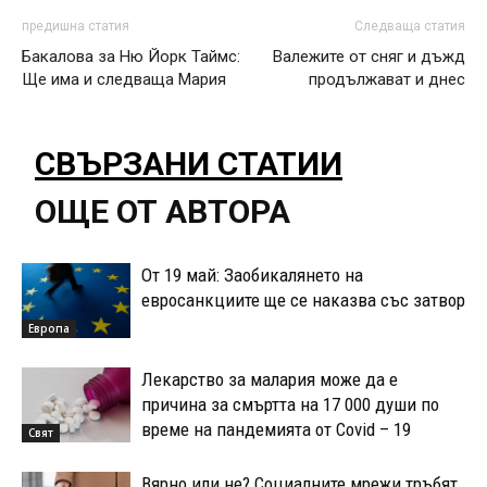
предишна статия
Следваща статия
Бакалова за Ню Йорк Таймс:
Валежите от сняг и дъжд
Ще има и следваща Мария
продължават и днес
СВЪРЗАНИ СТАТИИ
ОЩЕ ОТ АВТОРА
От 19 май: Заобикалянето на
евросанкциите ще се наказва със затвор
Европа
Лекарство за малария може да е
причина за смъртта на 17 000 души по
време на пандемията от Covid – 19
Свят
Вярно или не? Социалните мрежи тръбят