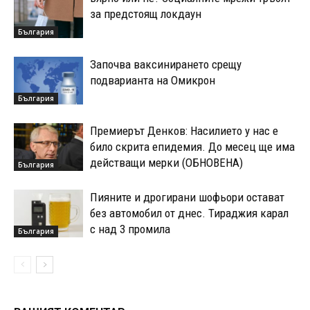
за предстоящ локдаун
България
Започва ваксинирането срещу
подварианта на Омикрон
България
Премиерът Денков: Насилието у нас е
било скрита епидемия. До месец ще има
действащи мерки (ОБНОВЕНА)
България
Пияните и дрогирани шофьори остават
без автомобил от днес. Тираджия карал
с над 3 промила
България