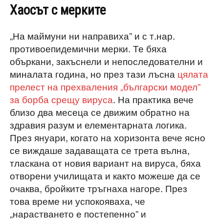
Хаосът с мерките
„На маймуни ни направиха” и с т.нар.
противоепидемични мерки. Те бяха
объркани, закъснели и непоследователни и
миналата година, но през тази лъсна
цялата
прелест на прехваления „български модел”
за борба срещу вируса
. На практика вече
близо два месеца се движим обратно на
здравия разум и елементарната логика.
През януари, когато на хоризонта вече ясно
се виждаше задаващата се трета вълна,
тласкана от новия вариант на вируса, бяха
отворени училищата и както можеше да се
очаква, бройките тръгнаха нагоре. През
това време ни успокояваха, че
„нарастването е постепенно” и