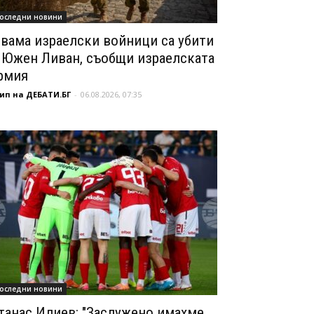
оследни новини
вама израелски войници са убити
 Южен Ливан, съобщи израелската
рмия
ип на ДЕБАТИ.БГ
-
06.08.2026, 07:35
оследни новини
танас Илиев: "Заслужено имахме