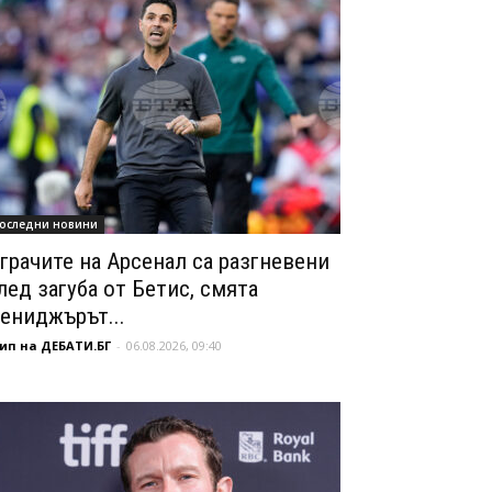
оследни новини
грачите на Арсенал са разгневени
лед загуба от Бетис, смята
ениджърът...
ип на ДЕБАТИ.БГ
-
06.08.2026, 09:40