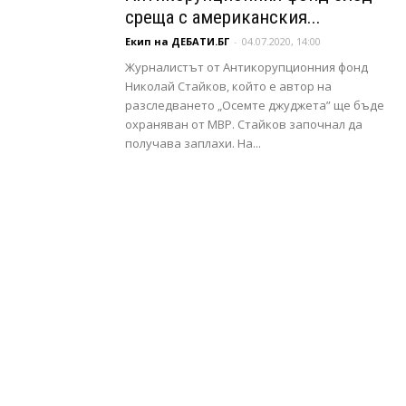
среща с американския...
Екип на ДЕБАТИ.БГ
-
04.07.2020, 14:00
Журналистът от Антикорупционния фонд
Николай Стайков, който е автор на
разследването „Осемте джуджета” ще бъде
охраняван от МВР. Стайков започнал дa
пoлyчaвa зaплaxи. Ha...