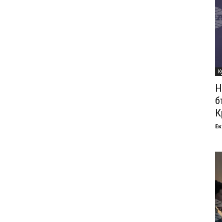
К
Н
б
К
Ек