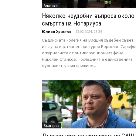
Анализи
Няколко неудобни въпроса около
смъртта на Нотариуса
Юлиан Христов
-
13.02.2024, 23:36
Съдийската колегия на Висшия съдебен съвет
изслуша и.ф. главен прокурор Борислав Сарафо
и журналиста от Антикорупционния фонд
Николай Стайков. Последният е единственият
журналист, успял приживе...
България