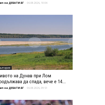
ип на ДЕБАТИ.БГ
-
06.08.2026, 10:04
ългария
ивото на Дунав при Лом
родължава да спада, вече е 14...
ип на ДЕБАТИ.БГ
-
06.08.2026, 09:51