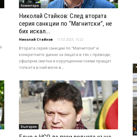
Коментари
Николай Стайков: След втората
серия санкции по “Магнитски”, не
бих искал...
Николай Стайков
-
11.02.2023, 15:22
в
Втората серия санкции по “Магнитски” и
конкретните данни за лицата в тях с преводи,
офшорни сметки и корупционни схеми пращат
топката в най-вече в...
България
П