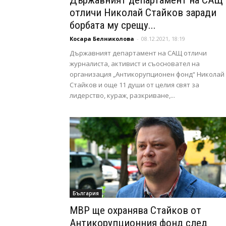
Държавният департамент на САЩ
отличи Николай Стайков заради
борбата му срещу...
Косара Белниколова
-
08.12.2021, 18:19
Държавният департамент на САЩ отличи
журналиста, активист и съосновател на
организация „Антикорупционен фонд“ Николай
Стайков и още 11 души от целия свят за
лидерство, кураж, разкриване,...
България
МВР ще охранява Стайков от
Антикорупционния фонд след