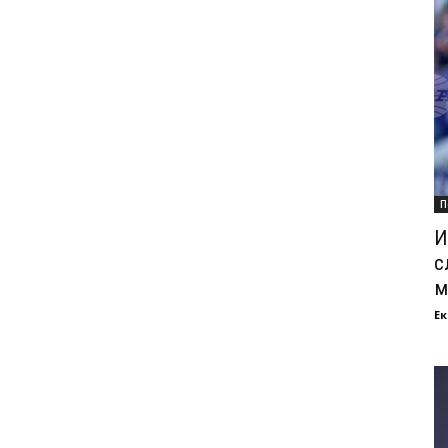
П
И
с
м
Ек