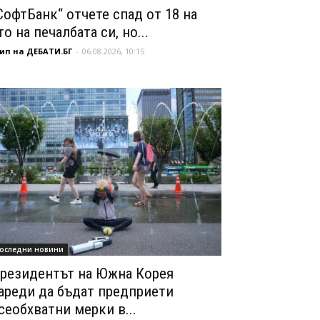
СофтБанк“ отчете спад от 18 на
то на печалбата си, но...
ип на ДЕБАТИ.БГ
-
06.08.2026, 10:15
оследни новини
резидентът на Южна Корея
ареди да бъдат предприети
сеобхватни мерки в...