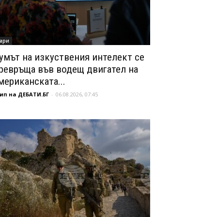
ари
умът на изкуствения интелект се
ревръща във водещ двигател на
мериканската...
ип на ДЕБАТИ.БГ
-
06.08.2026, 07:45