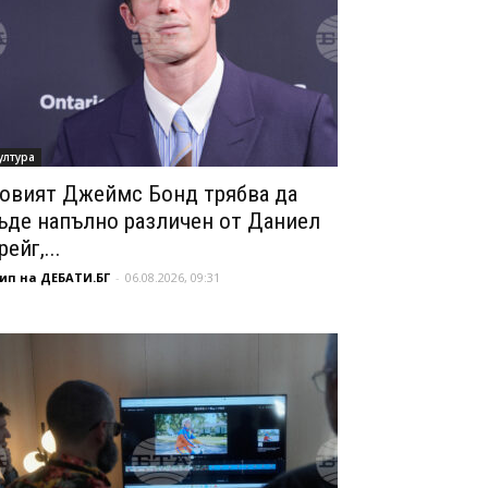
ултура
овият Джеймс Бонд трябва да
ъде напълно различен от Даниел
рейг,...
ип на ДЕБАТИ.БГ
-
06.08.2026, 09:31