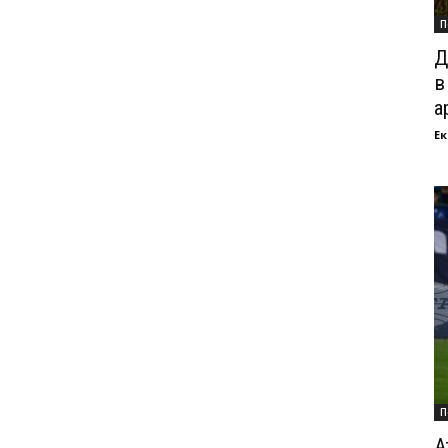
П
Д
в
а
Ек
П
А