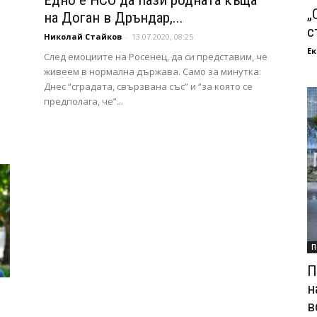
Едно е НСО да пази родната къща
„
на Доган в Дръндар,...
с
Николай Стайков
-
13.07.2020, 08:25
Ек
След емоциите на Росенец, да си представим, че
живеем в нормална държава. Само за минутка:
Днес “сградата, свързвана със” и “за която се
предполага, че”...
П
П
н
в