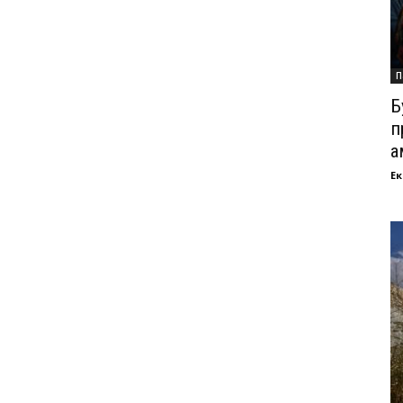
П
Б
п
а
Ек