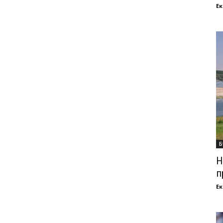
Ек
Б
Н
п
Ек