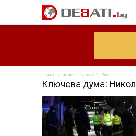
Начало
тагове
Николай Стайков
Ключова дума: Никол