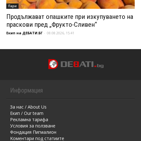
Пари
Продължават опашките при изкупуването на
праскови пред „Фрукто-Сливен“
Екип на ДЕБАТИ.БГ
-
08.08.2026, 15:41
Информация
За нас / About Us
Екип / Our team
Рекламна тарифа
Условия за ползване
Фондация Пигмалион
Kоментaри под статиите