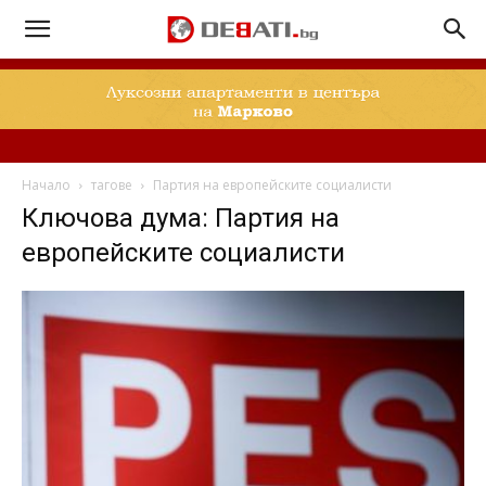
Начало
тагове
Партия на европейските социалисти
Ключова дума: Партия на
европейските социалисти