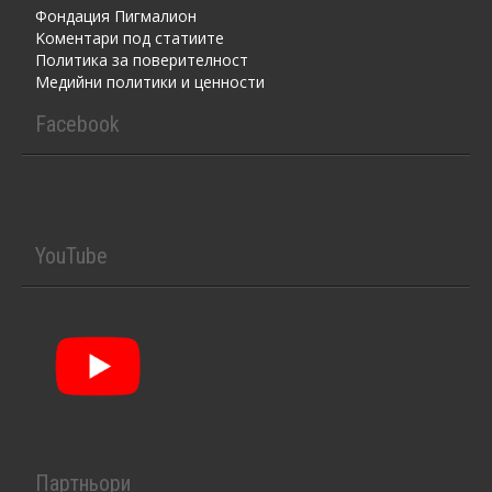
Фондация Пигмалион
Kоментaри под статиите
Политика за поверителност
Медийни политики и ценности
Facebook
YouTube
Партньори