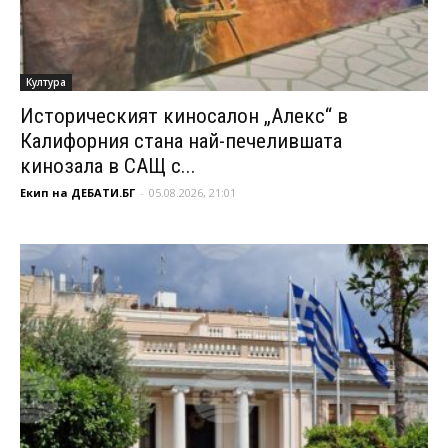
Култура
Историческият киносалон „Алекс“ в
Калифорния стана най-печелившата
кинозала в САЩ с...
Екип на ДЕБАТИ.БГ
-
05.08.2026, 21:01