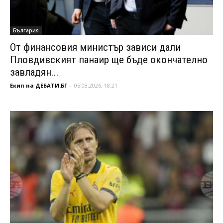
България
От финансовия министър зависи дали
Пловдивският панаир ще бъде окончателно
завладян...
Екип на ДЕБАТИ.БГ
-
05.08.2026, 18:21