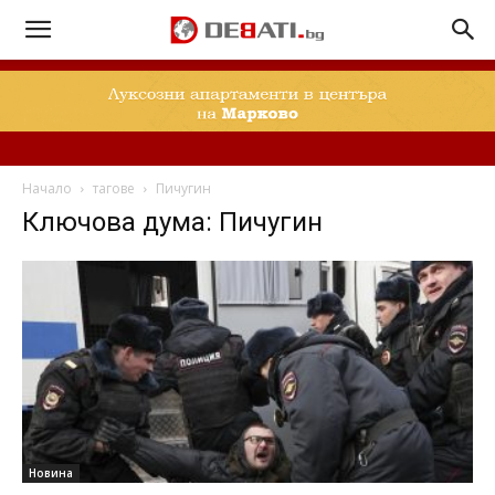
Начало
тагове
Пичугин
Ключова дума: Пичугин
Новина