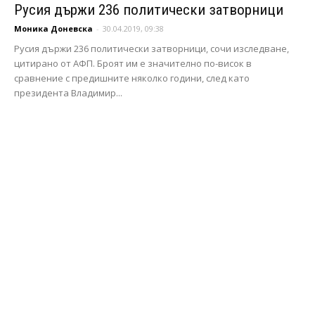
Русия държи 236 политически затворници
Моника Доневска
-
30.04.2019, 09:38
Русия държи 236 политически затворници, сочи изследване,
цитирано от АФП. Броят им е значително по-висок в
сравнение с предишните няколко години, след като
президента Владимир...