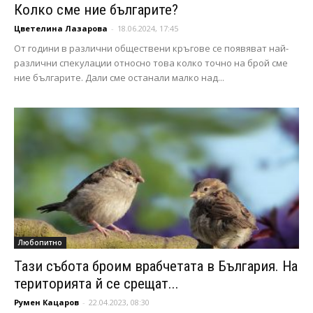
Колко сме ние българите?
Цветелина Лазарова
-
18.06.2024, 17:45
От години в различни обществени кръгове се появяват най-
различни спекулации относно това колко точно на брой сме
ние българите. Дали сме останали малко над...
Любопитно
Тази събота броим врабчетата в България. На
територията й се срещат...
Румен Кацаров
-
22.04.2023, 08:30