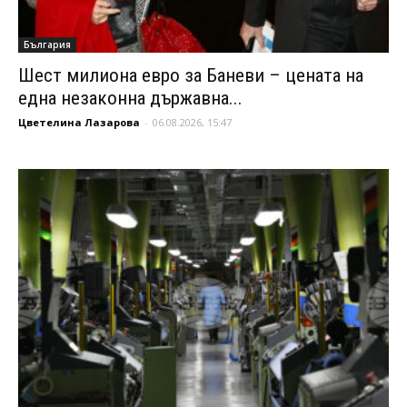
България
Шест милиона евро за Баневи – цената на
една незаконна държавна...
Цветелина Лазарова
-
06.08.2026, 15:47