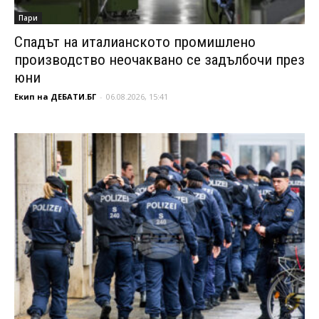
Пари
Спадът на италианското промишлено
производство неочаквано се задълбочи през
юни
Екип на ДЕБАТИ.БГ
-
06.08.2026, 15:41