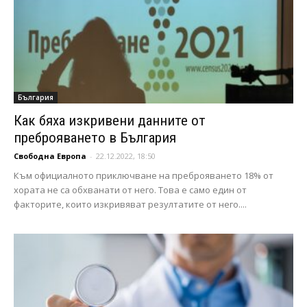
България
Как бяха изкривени данните от
преброяването в България
Свободна Европа
-
22.12.2022, 18:50
Към официалното приключване на преброяването 18% от
хората не са обхванати от него. Това е само един от
факторите, които изкривяват резултатите от него....