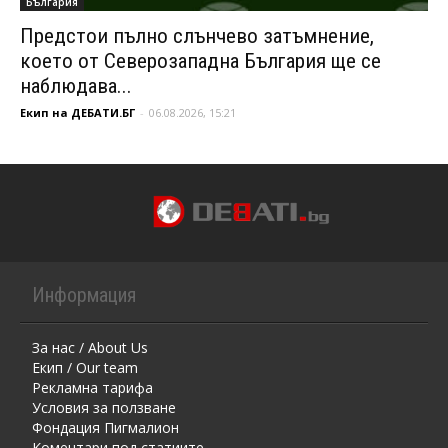
България
Предстои пълно слънчево затъмнение,
което от Северозападна България ще се
наблюдава...
Екип на ДЕБАТИ.БГ
-
06.08.2026, 15:21
Информация
За нас / About Us
Екип / Our team
Рекламна тарифа
Условия за ползване
Фондация Пигмалион
Kоментaри под статиите