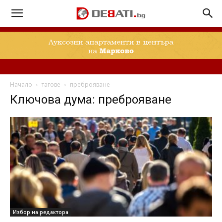
Начало
тагове
преброяване
Ключова дума: преброяване
Избор на редактора