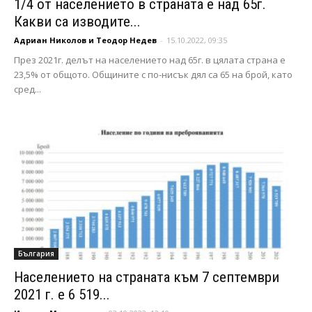
1/4 от населението в страната е над 65г.
Какви са изводите...
Адриан Николов и Теодор Недев
-
15.10.2022, 09:35
През 2021г. делът на населението над 65г. в цялата страна е
23,5% от общото. Общините с по-нисък дял са 65 на брой, като
сред...
България
Населението на страната към 7 септември
2021 г. е 6 519...