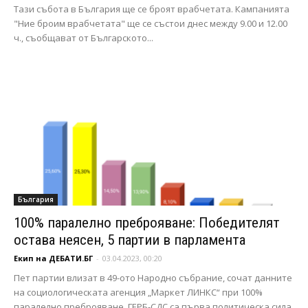
Тази събота в България ще се броят врабчетата. Кампанията
"Ние броим врабчетата" ще се състои днес между 9.00 и 12.00
ч., съобщават от Българското...
България
100% паралелно преброяване: Победителят
остава неясен, 5 партии в парламента
Екип на ДЕБАТИ.БГ
-
03.04.2023, 00:20
Пет партии влизат в 49-ото Народно събрание, сочат данните
на социологическата агенция „Маркет ЛИНКС“ при 100%
паралелно преброяване. ГЕРБ-СДС са първа политическа сила