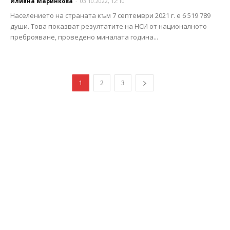
Илияна Маринкова
-
03.10.2022, 12:10
Населението на страната към 7 септември 2021 г. е 6 519 789
души. Това показват резултатите на НСИ от националното
преброяване, проведено миналата година...
1
2
3