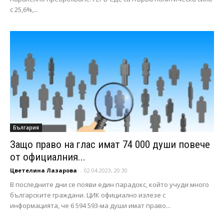
с 25,6%,...
България
Защо право на глас имат 74 000 души повече
от официалния...
Цветелина Лазарова
-
02.04.2023, 20:30
В последните дни се появи един парадокс, който учуди много
българските граждани. ЦИК официално излезе с
информацията, че 6 594 593-ма души имат право...