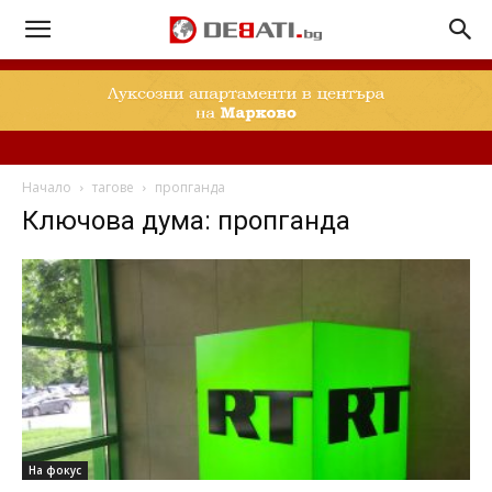
Начало
тагове
пропганда
Ключова дума: пропганда
На фокус