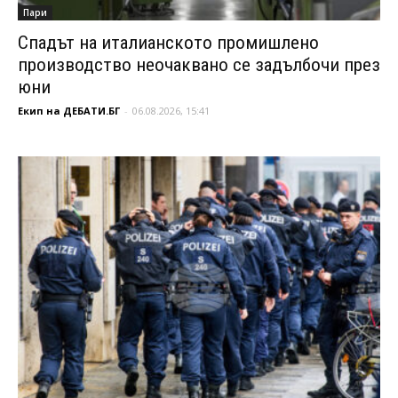
Пари
Спадът на италианското промишлено
производство неочаквано се задълбочи през
юни
Екип на ДЕБАТИ.БГ
-
06.08.2026, 15:41