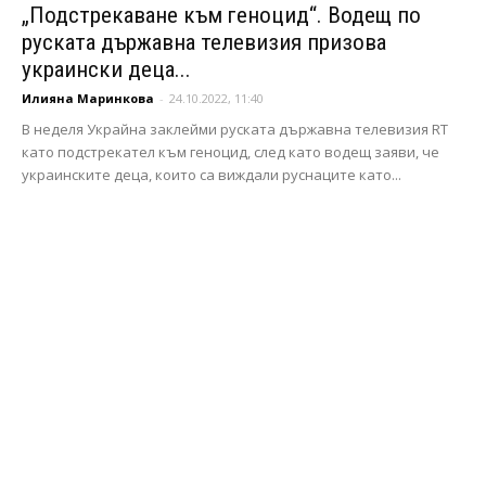
„Подстрекаване към геноцид“. Водещ по
руската държавна телевизия призова
украински деца...
Илияна Маринкова
-
24.10.2022, 11:40
В неделя Украйна заклейми руската държавна телевизия RT
като подстрекател към геноцид, след като водещ заяви, че
украинските деца, които са виждали руснаците като...