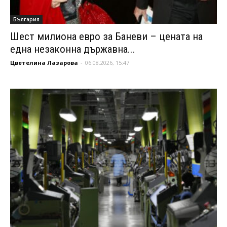
България
Шест милиона евро за Баневи – цената на
една незаконна държавна...
Цветелина Лазарова
-
06.08.2026, 15:47