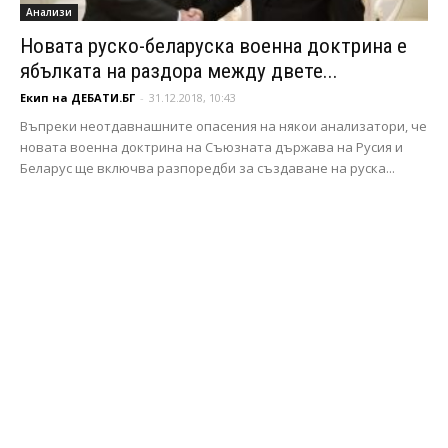
Анализи
Новата руско-беларуска военна доктрина е
ябълката на раздора между двете...
Екип на ДЕБАТИ.БГ
-
31.12.2018, 10:43
Въпреки неотдавнашните опасения на някои анализатори, че
новата военна доктрина на Съюзната държава на Русия и
Беларус ще включва разпоредби за създаване на руска...