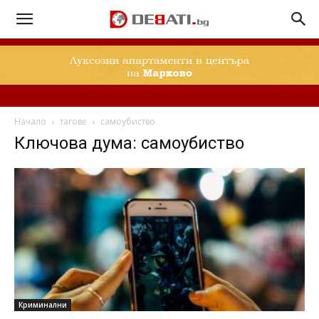
Начало
тагове
самоубиство
Ключова дума: самоубиство
Криминални