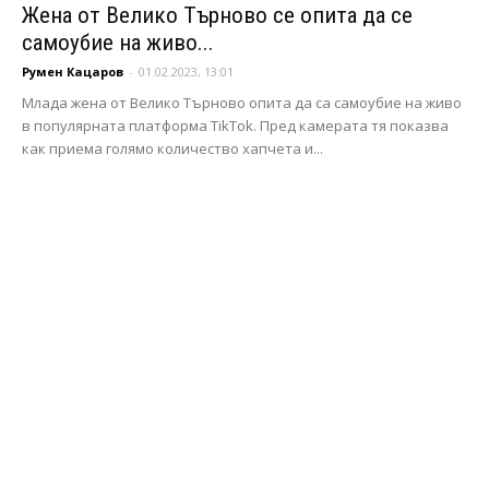
Жена от Велико Търново се опита да се
самоубие на живо...
Румен Кацаров
-
01.02.2023, 13:01
Млада жена от Велико Търново опита да са самоубие на живо
в популярната платформа TikTok. Пред камерата тя показва
как приема голямо количество хапчета и...