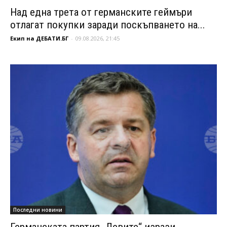
Над една трета от германските геймъри
отлагат покупки заради поскъпването на...
Екип на ДЕБАТИ.БГ
-
09.08.2026, 21:45
Последни новини
Германската партия „Левите“ изрази