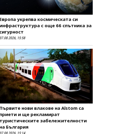
Европа укрепва космическата си
инфраструктура с още 66 спътника за
сигурност
07.08.2026, 15:58
Първите нови влакове на Alstom са
приети и ще рекламират
туристическите забележителности
на България
07.08.2026, 15:14