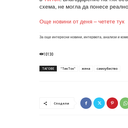
схема, не могла да понесе реално
Още новини от деня – четете тук
За още интересни новини, интервюта, анализи и ком
10130
ТАГОВЕ
"ТикТок"
жена
самоубиство
Сподели