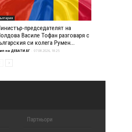
ългария
инистър-председателят на
олдова Василе Тофан разговаря с
ългарския си колега Румен...
ип на ДЕБАТИ.БГ
-
07.08.2026, 18:25
Партньори