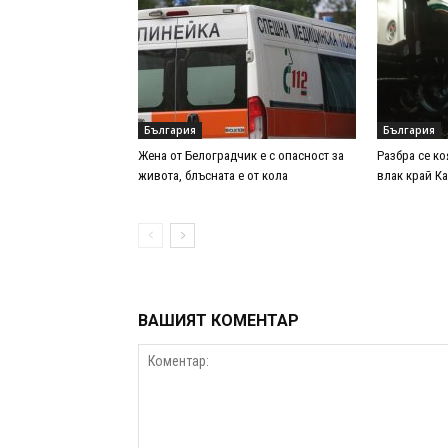
България
България
Жена от Белоградчик е с опасност за
Разбра се ко
живота, блъсната е от кола
влак край К
ВАШИЯТ КОМЕНТАР