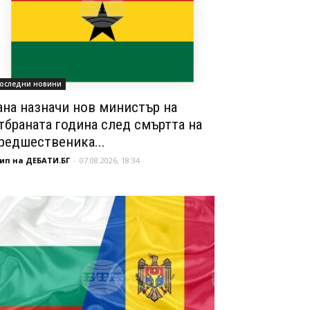
оследни новини
ана назначи нов министър на
тбраната година след смъртта на
редшественика...
ип на ДЕБАТИ.БГ
-
07.08.2026, 18:34