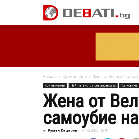
Начало
Криминални
Жена от Велико Търново 
Криминални
Най-четеното през седмицата
Топновина
Жена от Вел
самоубие на
от
Румен Кацаров
-
01.02.2023, 13:01