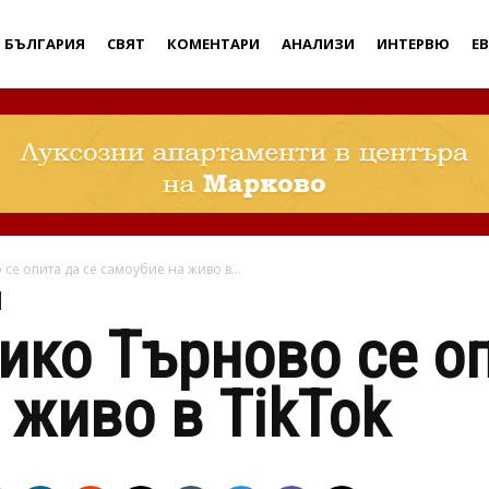
Дебати
БЪЛГАРИЯ
СВЯТ
КОМЕНТАРИ
АНАЛИЗИ
ИНТЕРВЮ
Е
се опита да се самоубие на живо в...
ико Търново се оп
 живо в TikTok