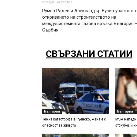
предишна статия
Румен Радев и Александър Вучич участват 
откриването на строителството на
междусистемната газова връзка България 
Сърбия
СВЪРЗАНИ СТАТИИ
България
България
Тежка катастрофа в Руенско, жена е с
Мъж нападна
опасност за живота
отскубна ѝ к