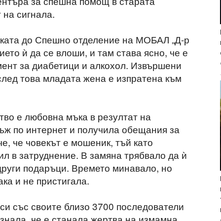
Центъра за спешна помощ в старата
 на сигнала.
ката до Спешно отделение на МОБАЛ „Д-р
ето ѝ да се влоши, и там става ясно, че е
мент за диабетици и алкохол. Извършени
лед това младата жена е изпратена към
тво е любовна мъка в резултат на
ъж по интернет и получила обещания за
е, че човекът е мошеник, тъй като
бил в затруднение. В замяна трябвало да ѝ
 други подаръци. Времето минавало, но
ака и не пристигала.
си със своите близо 3700 последователи
ъзнала, че е станала жертва на измамна