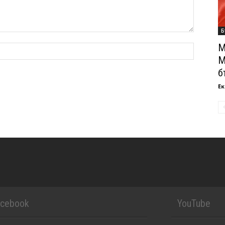
Б
М
М
б
Ек
acebook
YouTube