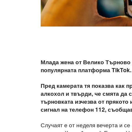
Млада жена от Велико Търново 
популярната платформа TikTok.
Пред камерата тя показва как п
алкохол и твърди, че смята да 
търновката изчезва от прякото
сигнал на телефон 112, съобща
Случаят е от неделя вечерта и се