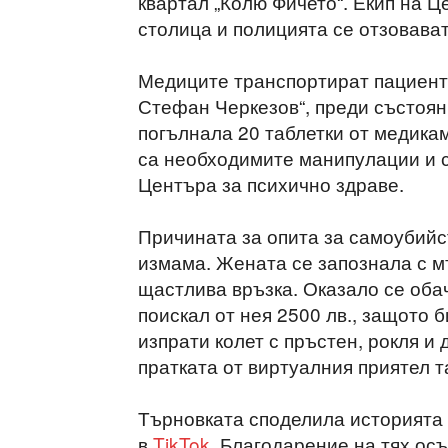
квартал „Колю Фичето“. Екип на 
столица и полицията се отзовават
Медиците транспортират пациент
Стефан Черкезов“, преди състояни
погълнала 20 таблетки от медика
са необходимите манипулации и с
Центъра за психично здраве.
Причината за опита за самоубийс
измама. Жената се запознала с м
щастлива връзка. Оказало се обач
поискал от нея 2500 лв., защото 
изпрати колет с пръстен, рокля и
пратката от виртуалния приятел т
Търновката споделила историята 
в
TikTok
. Благодарение на тях ос