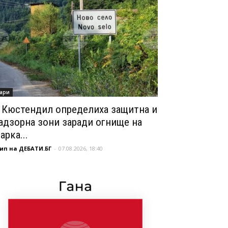
ари
 Кюстендил определиха защитна и
адзорна зони заради огнище на
арка...
ип на ДЕБАТИ.БГ
-
07.08.2026, 18:40