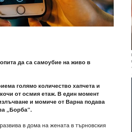
опита да са самоубие на живо в
риема голямо количество хапчета и
скочи от осмия етаж. В един момент
 излъчване и момиче от Варна подава
ва „Борба“.
 развива в дома на жената в търновския