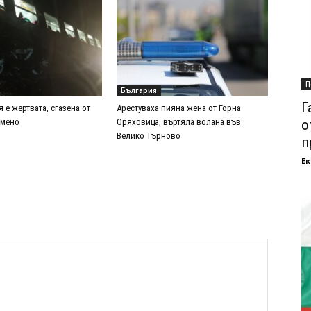
П
България
Г
я е жертвата, сгазена от
Арестуваха пияна жена от Горна
о
амено
Оряховица, въртяла волана във
Велико Търново
п
Ек